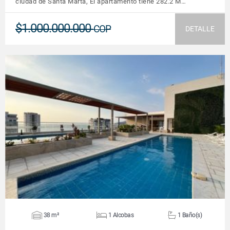
ciudad de Santa Marta, El apartamento tiene 282.2 M…
$1.000.000.000
COP
DETALLE
VER DETALLES
38 m²
1 Alcobas
1 Baño(s)