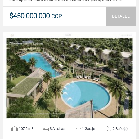
$450.000.000
COP
DETALLE
VER DETALLES
107.5 m²
3 Alcobas
1 Garaje
2 Baño(s)