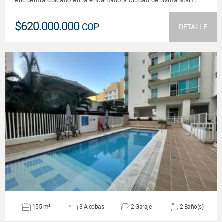
encuentra ubicado en la encantadora ciudad de Santa Mart…
$620.000.000
COP
DETALLE
VER DETALLES
155 m²
3 Alcobas
2 Garaje
2 Baño(s)