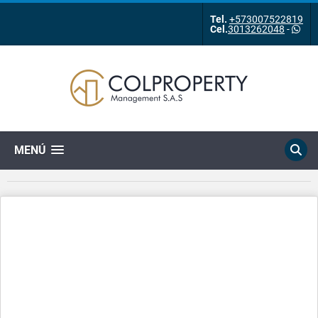
Tel.
+573007522819
Cel.
3013262048
-
MENÚ