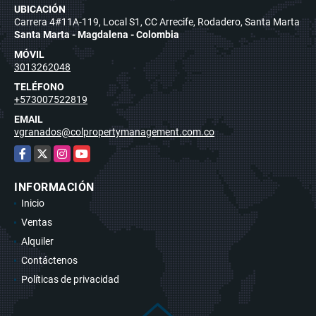
UBICACIÓN
Carrera 4#11A-119, Local S1, CC Arrecife, Rodadero, Santa Marta
Santa Marta - Magdalena - Colombia
MÓVIL
3013262048
TELÉFONO
+573007522819
EMAIL
vgranados@colpropertymanagement.com.co
Facebook
X
Instagram
YouTube
INFORMACIÓN
Inicio
Ventas
Alquiler
Contáctenos
Políticas de privacidad