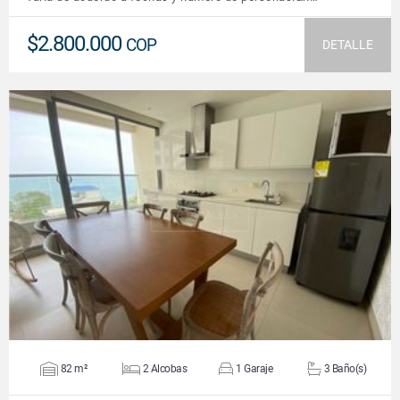
$2.800.000
COP
DETALLE
VER DETALLES
82 m²
2 Alcobas
1 Garaje
3 Baño(s)