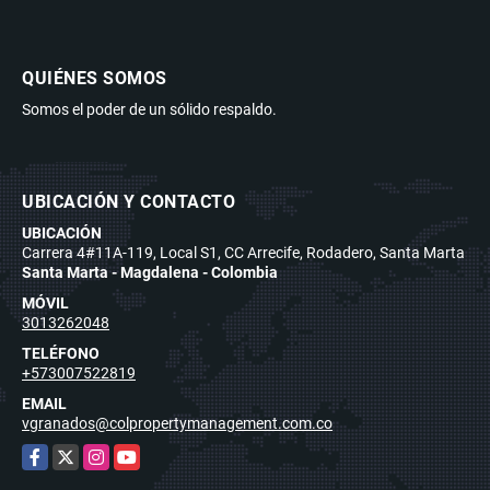
QUIÉNES SOMOS
Somos el poder de un sólido respaldo.
UBICACIÓN Y CONTACTO
UBICACIÓN
Carrera 4#11A-119, Local S1, CC Arrecife, Rodadero, Santa Marta
Santa Marta - Magdalena - Colombia
MÓVIL
3013262048
TELÉFONO
+573007522819
EMAIL
vgranados@colpropertymanagement.com.co
Facebook
X
Instagram
YouTube