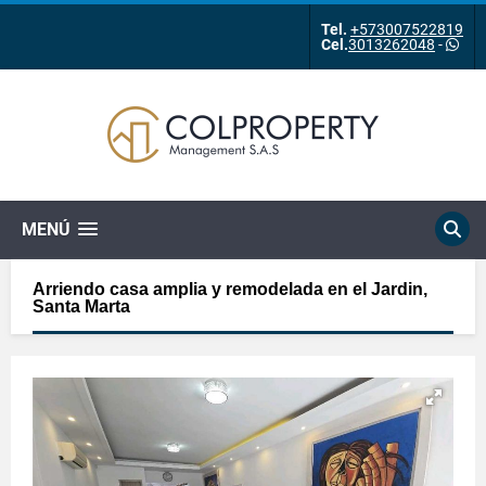
Tel.
+573007522819
Cel.
3013262048
-
MENÚ
Arriendo casa amplia y remodelada en el Jardin,
Santa Marta