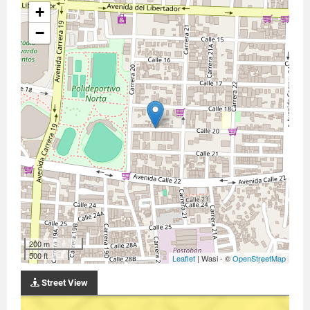
+
−
200 m
500 ft
Leaflet
| Wasi - ©
OpenStreetMap
Street View