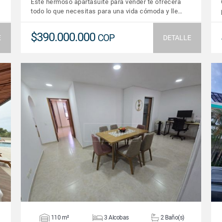
Este hermoso apartasuite para vender te ofrecerá
todo lo que necesitas para una vida cómoda y lle…
$390.000.000
COP
E
DETALLE
VER DETALLES
110 m²
3 Alcobas
2 Baño(s)