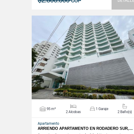
$2.800.000
COP
DETALL
VER DETALLES
95 m²
1 Garaje
2 Alcobas
2 Baño(s)
Apartamento
ARRIENDO APARTAMENTO EN RODADERO SUR,…