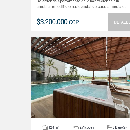
Se arrienda apartamento de 2 habitaciones sin
amoblar en edificio residencial ubicado a media c…
$3.200.000
COP
DETALL
VER DETALLES
124 m²
2 Alcobas
3 Baño(s)