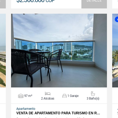
$2.300.000
COP
E
DETALLE
VER DETALLES
97 m²
1 Garaje
2 Alcobas
3 Baño(s)
Apartamento
VENTA DE APARTAMENTO PARA TURISMO EN R…