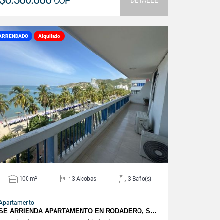
$6.500.000
COP
DETALLE
ARRENDADO
Alquilado
VER DETALLES
100 m²
3 Alcobas
3 Baño(s)
Apartamento
SE ARRIENDA APARTAMENTO EN RODADERO, S…