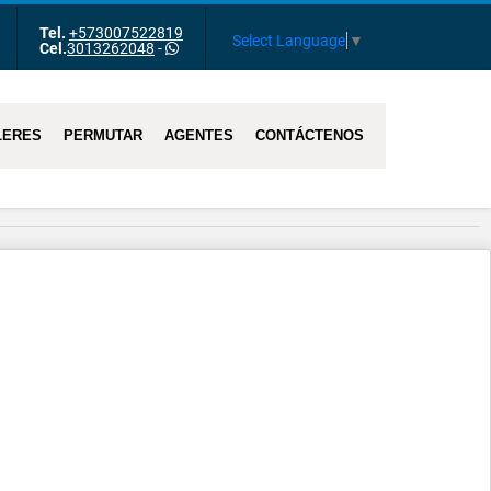
Tel.
+573007522819
m
Tube
Select Language
▼
Cel.
3013262048
-
LERES
PERMUTAR
AGENTES
CONTÁCTENOS