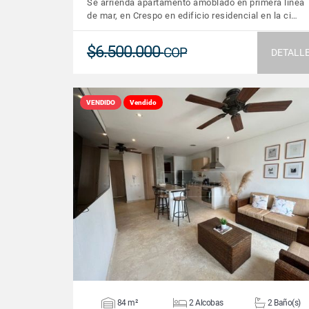
Se arrienda apartamento amoblado en primera linea
de mar, en Crespo en edificio residencial en la ci…
$6.500.000
COP
DETALL
VENDIDO
Vendido
VER DETALLES
84 m²
2 Alcobas
2 Baño(s)