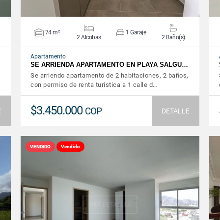
74 m²
1 Garaje
2 Alcobas
2 Baño(s)
Apartamento
SE ARRIENDA APARTAMENTO EN PLAYA SALGU…
Se arriendo apartamento de 2 habitaciones, 2 baños,
con permiso de renta turistica a 1 calle d…
$3.450.000
COP
E
DETALLE
VENDIDO
Vendido
VER DETALLES