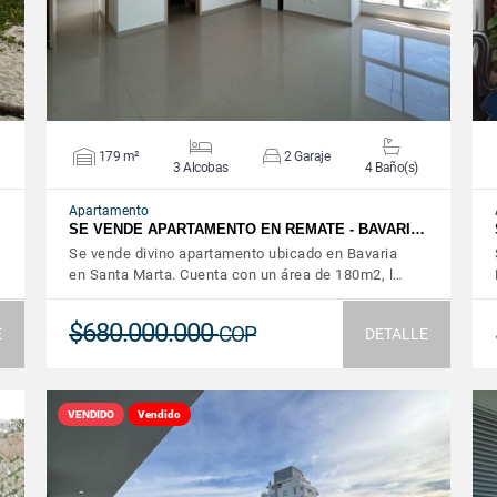
179 m²
2 Garaje
3 Alcobas
4 Baño(s)
Apartamento
SE VENDE APARTAMENTO EN REMATE - BAVARI…
Se vende divino apartamento ubicado en Bavaria
en Santa Marta. Cuenta con un área de 180m2, l…
$680.000.000
COP
E
DETALLE
VENDIDO
Vendido