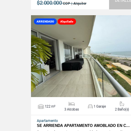
DETALL
$2.000.000
COP | Alquiler
ARRENDADO
Alquilado
VER DETALLES
122 m²
1 Garaje
3 Alcobas
2 Baño(s)
Apartamento
SE ARRIENDA APARTAMENTO AMOBLADO EN C…