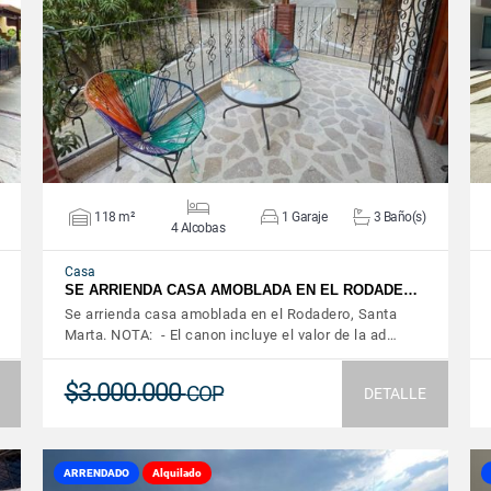
VER DETALLES
118 m²
1 Garaje
3 Baño(s)
4 Alcobas
Casa
SE ARRIENDA CASA AMOBLADA EN EL RODADE…
Se arrienda casa amoblada en el Rodadero, Santa
Marta. NOTA: - El canon incluye el valor de la ad…
$3.000.000
COP
DETALLE
ARRENDADO
Alquilado