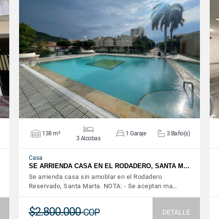
VER DETALLES
138 m²
1 Garaje
3 Baño(s)
3 Alcobas
Casa
SE ARRIENDA CASA EN EL RODADERO, SANTA M…
Se arrienda casa sin amoblar en el Rodadero
Reservado, Santa Marta. NOTA: - Se aceptan ma…
$2.800.000
COP
DETALLE