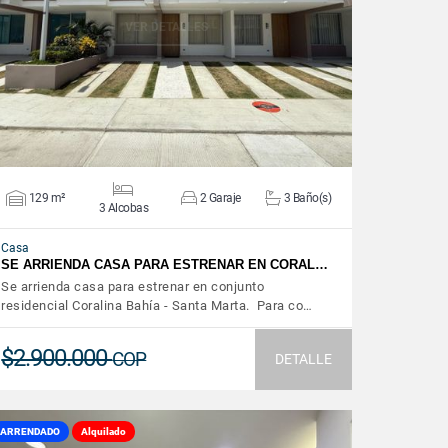
VER DETALLES
129 m²
2 Garaje
3 Baño(s)
3 Alcobas
Casa
SE ARRIENDA CASA PARA ESTRENAR EN CORAL…
Se arrienda casa para estrenar en conjunto
residencial Coralina Bahía - Santa Marta. Para co…
$2.900.000
COP
DETALLE
ARRENDADO
Alquilado