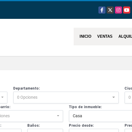
Facebook
X
Instagra
You
INICIO
VENTAS
ALQUI
Departamento:
Ciu
0 Opciones
0
arrio:
Tipo de inmueble:
iones
Casa
:
Baños:
Precio desde:
Prec