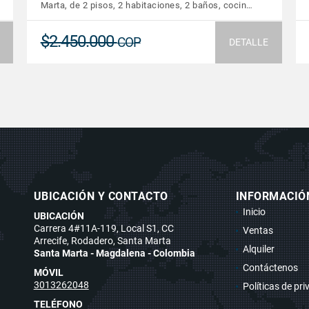
Marta, de 2 pisos, 2 habitaciones, 2 baños, cocin…
$2.450.000
COP
DETALLE
UBICACIÓN Y CONTACTO
INFORMACIÓ
Inicio
UBICACIÓN
Carrera 4#11A-119, Local S1, CC
Ventas
Arrecife, Rodadero, Santa Marta
Alquiler
Santa Marta - Magdalena - Colombia
Contáctenos
MÓVIL
3013262048
Políticas de pr
TELÉFONO