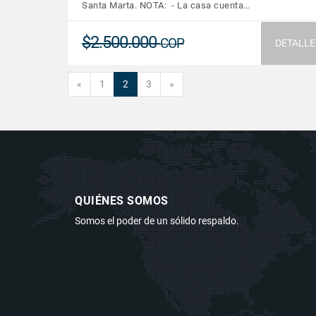
Santa Marta. NOTA: - La casa cuenta…
$2.500.000
COP
DETALLE
Anterior
Siguiente
«
1
2
3
»
QUIÉNES SOMOS
Somos el poder de un sólido respaldo.