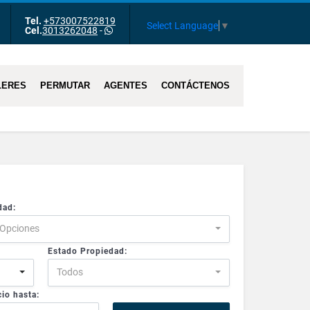
Tel.
+573007522819
m
Tube
Select Language
▼
Cel.
3013262048
-
LERES
PERMUTAR
AGENTES
CONTÁCTENOS
dad:
 Opciones
Estado Propiedad:
Todos
io hasta: