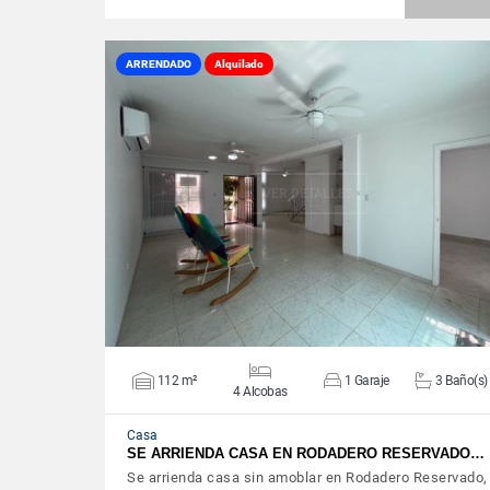
ARRENDADO
Alquilado
VER DETALLES
112 m²
1 Garaje
3 Baño(s)
4 Alcobas
Casa
SE ARRIENDA CASA EN RODADERO RESERVADO…
Se arrienda casa sin amoblar en Rodadero Reservado,