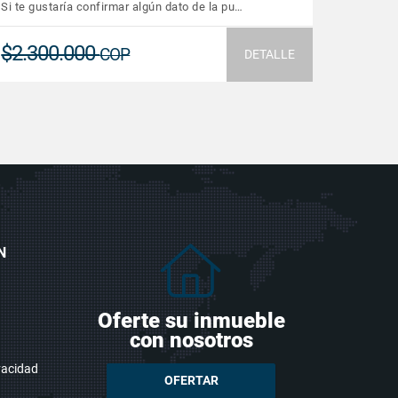
Si te gustaría confirmar algún dato de la pu…
$2.300.000
COP
DETALLE
N
Oferte su inmueble
con nosotros
ivacidad
OFERTAR