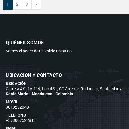
Siguiente
1
2
3
»
QUIÉNES SOMOS
Somos el poder de un sólido respaldo.
UBICACIÓN Y CONTACTO
UBICACIÓN
Carrera 4#11A-119, Local S1, CC Arrecife, Rodadero, Santa Marta
Santa Marta - Magdalena - Colombia
MÓVIL
3013262048
TELÉFONO
+573007522819
EMAIL