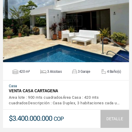
VER DETALLES
420 m²
3 Alcobas
3 Garaje
4 Baño(s)
Casa
VENTA CASA CARTAGENA
Area lote : 900 mts cuadradosÁrea Casa : 420 mts
cuadradosDescripción : Casa Duplex, 3 habitaciones cada u…
$3.400.000.000
COP
DETALLE