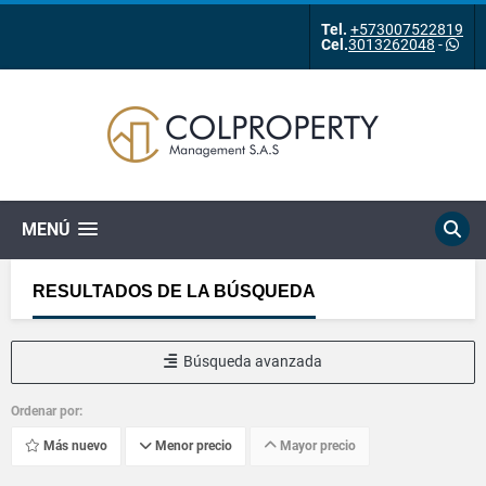
Tel.
+573007522819
Cel.
3013262048
-
MENÚ
RESULTADOS DE LA BÚSQUEDA
Búsqueda avanzada
Ordenar por:
Más nuevo
Menor precio
Mayor precio