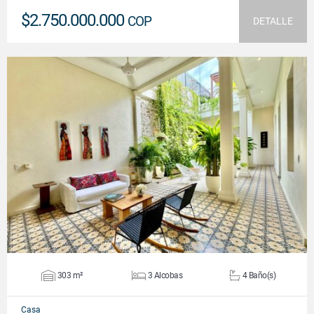
$2.750.000.000
COP
DETALLE
VER DETALLES
303 m²
3 Alcobas
4 Baño(s)
Casa