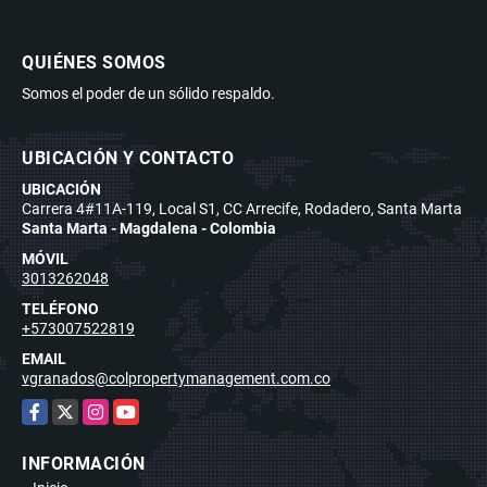
QUIÉNES SOMOS
Somos el poder de un sólido respaldo.
UBICACIÓN Y CONTACTO
UBICACIÓN
Carrera 4#11A-119, Local S1, CC Arrecife, Rodadero, Santa Marta
Santa Marta - Magdalena - Colombia
MÓVIL
3013262048
TELÉFONO
+573007522819
EMAIL
vgranados@colpropertymanagement.com.co
Facebook
X
Instagram
YouTube
INFORMACIÓN