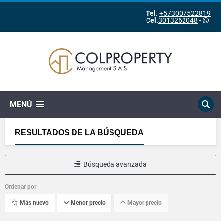
Tel.
+573007522819
Cel.
3013262048
-
MENÚ
RESULTADOS DE LA BÚSQUEDA
Búsqueda avanzada
Ordenar por:
Más nuevo
Menor precio
Mayor precio