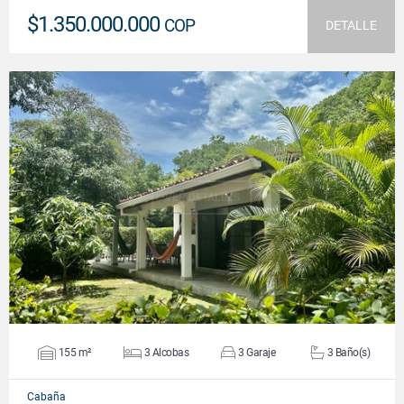
$1.350.000.000
COP
DETALLE
VER DETALLES
155 m²
3 Alcobas
3 Garaje
3 Baño(s)
Cabaña