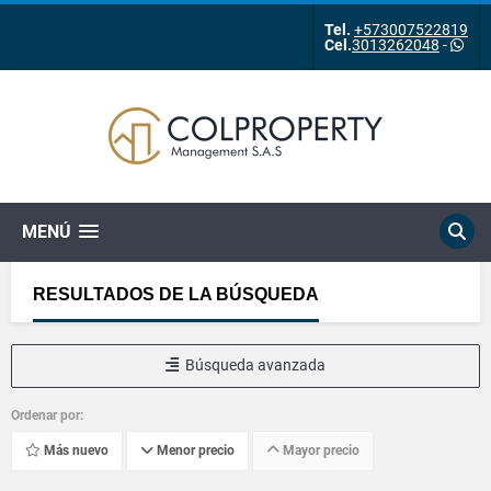
Tel.
+573007522819
Cel.
3013262048
-
MENÚ
RESULTADOS DE LA BÚSQUEDA
Búsqueda avanzada
Ordenar por:
Más nuevo
Menor precio
Mayor precio