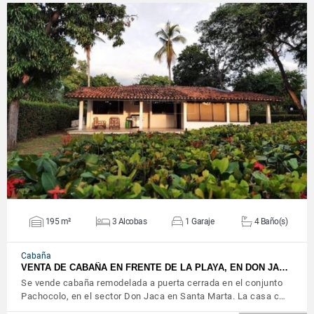
VER DETALLES
195 m²
3 Alcobas
1 Garaje
4 Baño(s)
Cabaña
VENTA DE CABAÑA EN FRENTE DE LA PLAYA, EN DON JA…
Se vende cabaña remodelada a puerta cerrada en el conjunto
Pachocolo, en el sector Don Jaca en Santa Marta. La casa c…