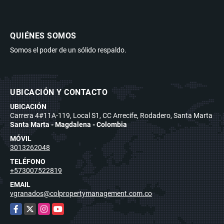
QUIÉNES SOMOS
Somos el poder de un sólido respaldo.
UBICACIÓN Y CONTACTO
UBICACIÓN
Carrera 4#11A-119, Local S1, CC Arrecife, Rodadero, Santa Marta
Santa Marta - Magdalena - Colombia
MÓVIL
3013262048
TELÉFONO
+573007522819
EMAIL
vgranados@colpropertymanagement.com.co
Facebook
X
Instagram
YouTube