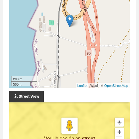
200 m
500 ft
Leaflet
| Wasi - ©
OpenStreetMap
Street View
Ver Ubicación
en
street