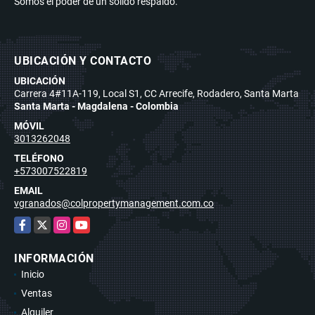
Somos el poder de un sólido respaldo.
UBICACIÓN Y CONTACTO
UBICACIÓN
Carrera 4#11A-119, Local S1, CC Arrecife, Rodadero, Santa Marta
Santa Marta - Magdalena - Colombia
MÓVIL
3013262048
TELÉFONO
+573007522819
EMAIL
vgranados@colpropertymanagement.com.co
Facebook
X
Instagram
YouTube
INFORMACIÓN
Inicio
Ventas
Alquiler