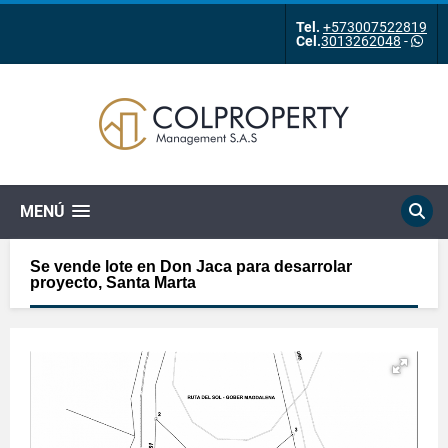
Tel.
+573007522819
Cel.
3013262048
-
MENÚ
Se vende lote en Don Jaca para desarrolar
proyecto, Santa Marta