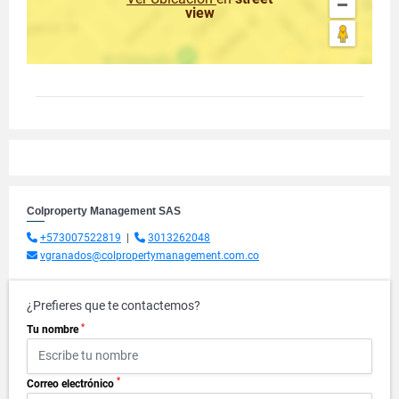
view
Colproperty Management SAS
+573007522819
|
3013262048
vgranados@colpropertymanagement.com.co
¿Prefieres que te contactemos?
*
Tu nombre
*
Correo electrónico