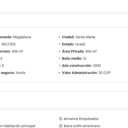
amento:
Magdalena
Ciudad:
Santa Marta
:
9627205
Estado:
Usado
erreno:
406 m²
Área Privada:
406 m²
4
Baño medio:
Si
:
6
Año construcción:
2000
 negocio:
Venta
Valor Administración:
$0 COP
Armarios Empotrados
n habitación principal
Barra estilo americano