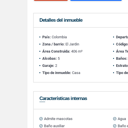
Detalles del inmueble
País:
Colombia
Depart
Zona / barrio:
El Jardin
Código
Área Construida:
406 m²
Área T
Alcobas:
5
Baños:
Garaje:
2
Estrato
Tipo de inmueble:
Casa
Tipo de
Características internas
Admite mascotas
Agua
Baño auxiliar
Baño e