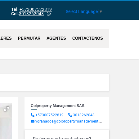
Tel.
+573007522819
m
Tube
Select Language
▼
Cel.
3013262048
-
LERES
PERMUTAR
AGENTES
CONTÁCTENOS
Colproperty Management SAS
+573007522819
|
3013262048
vgranados@colpropertymanagement.com.co
¿Prefieres que te contactemos?