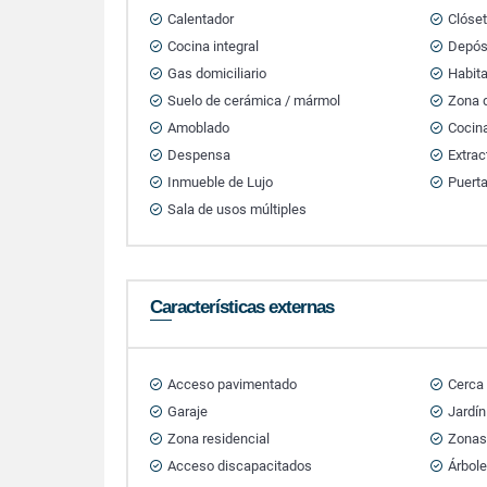
Calentador
Clóse
Cocina integral
Depós
Gas domiciliario
Habita
Suelo de cerámica / mármol
Zona d
Amoblado
Cocin
Despensa
Extrac
Inmueble de Lujo
Puert
Sala de usos múltiples
Características externas
Acceso pavimentado
Cerca
Garaje
Jardín
Zona residencial
Zonas
Acceso discapacitados
Árbole