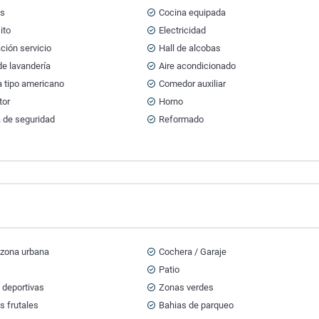
ts
Cocina equipada
ito
Electricidad
ción servicio
Hall de alcobas
e lavandería
Aire acondicionado
a tipo americano
Comedor auxiliar
tor
Horno
a de seguridad
Reformado
 zona urbana
Cochera / Garaje
Patio
 deportivas
Zonas verdes
s frutales
Bahias de parqueo