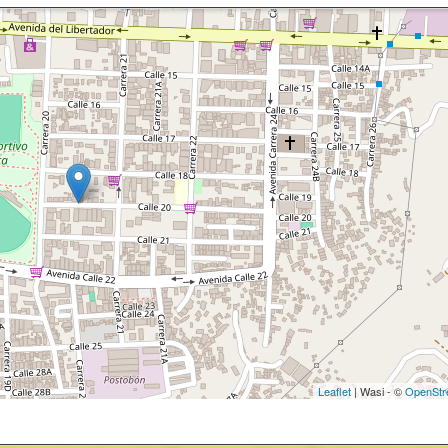
Leaflet
| Wasi - ©
OpenStr