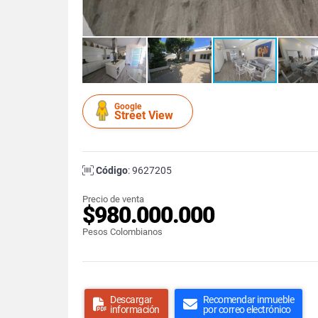
Google
Street View
Código
: 9627205
Precio de venta
$980.000.000
Pesos Colombianos
Descargar
Recomendar inmueble
información
por correo electrónico