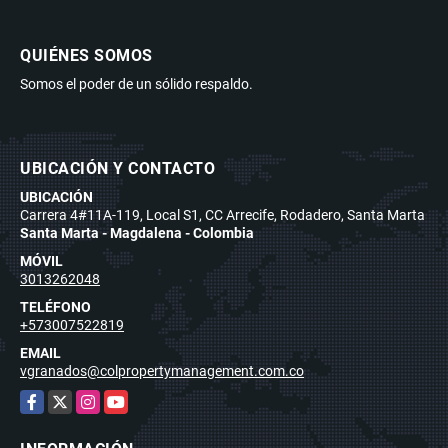
QUIÉNES SOMOS
Somos el poder de un sólido respaldo.
UBICACIÓN Y CONTACTO
UBICACIÓN
Carrera 4#11A-119, Local S1, CC Arrecife, Rodadero, Santa Marta
Santa Marta - Magdalena - Colombia
MÓVIL
3013262048
TELÉFONO
+573007522819
EMAIL
vgranados@colpropertymanagement.com.co
Facebook
X
Instagram
YouTube