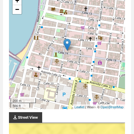
+
−
200 m
500 ft
Leaflet
| Wasi - ©
OpenStreetMap
Street View