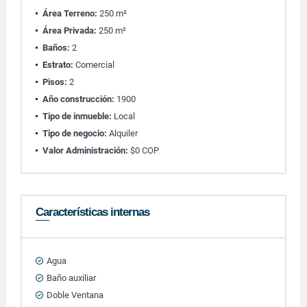
Área Terreno:
250 m²
Área Privada:
250 m²
Baños:
2
Estrato:
Comercial
Pisos:
2
Año construcción:
1900
Tipo de inmueble:
Local
Tipo de negocio:
Alquiler
Valor Administración:
$0 COP
Características internas
Agua
Baño auxiliar
Doble Ventana