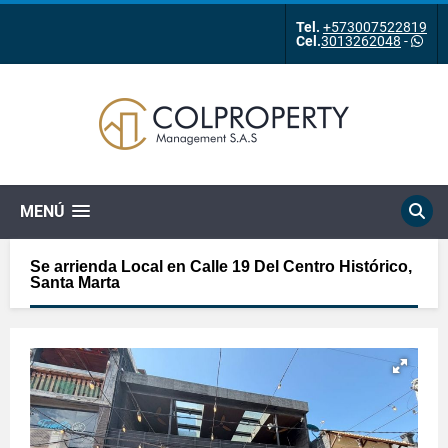
Tel.
+573007522819
Cel.
3013262048
-
MENÚ
Se arrienda Local en Calle 19 Del Centro Histórico,
Santa Marta