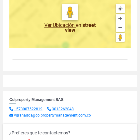
Ver Ubicación
en
street
view
Colproperty Management SAS
+573007522819
|
3013262048
vgranados@colpropertymanagement.com.co
¿Prefieres que te contactemos?