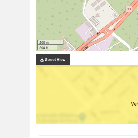
200 m
500 ft
Street View
Ve