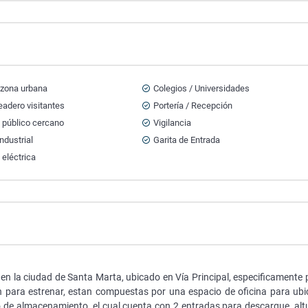
 zona urbana
Colegios / Universidades
adero visitantes
Portería / Recepción
 público cercano
Vigilancia
ndustrial
Garita de Entrada
 eléctrica
en la ciudad de Santa Marta, ubicado en Vía Principal, especificamente 
 para estrenar, estan compuestas por una espacio de oficina para ubi
io de almacenamiento, el cual cuenta con 2 entradas para descargue, alt