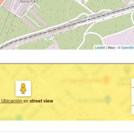
Leaflet
| Wasi - ©
OpenStr
r Ubicación
en
street view