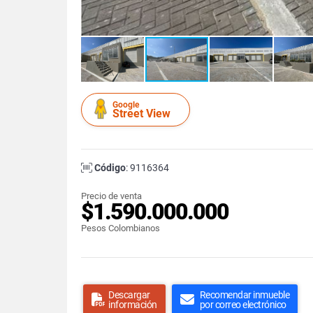
Google
Street View
Código
: 9116364
Precio de venta
$1.590.000.000
Pesos Colombianos
Descargar
Recomendar inmueble
información
por correo electrónico