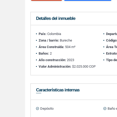
Detalles del inmueble
País:
Colombia
Depart
Zona / barrio:
Bureche
Código
Área Construida:
504 m²
Área T
Baños:
2
Estrato
Año construcción:
2023
Tipo de
Valor Administración:
$2.025.000 COP
Características internas
Depósito
Baño e