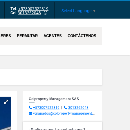
Tel.
+573007522819
m
Tube
Select Language
▼
Cel.
3013262048
-
LERES
PERMUTAR
AGENTES
CONTÁCTENOS
Colproperty Management SAS
+573007522819
|
3013262048
vgranados@colpropertymanagement.com.co
¿Prefieres que te contactemos?