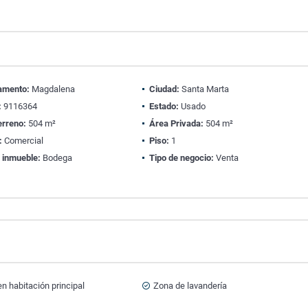
amento:
Magdalena
Ciudad:
Santa Marta
:
9116364
Estado:
Usado
erreno:
504 m²
Área Privada:
504 m²
:
Comercial
Piso:
1
 inmueble:
Bodega
Tipo de negocio:
Venta
n habitación principal
Zona de lavandería