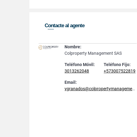
Contacte al agente
Nombre:
Colproperty Management SAS
Teléfono Móvil:
Teléfono Fijo:
3013262048
+573007522819
Email:
vgranados@colpropertymanagement.com.co