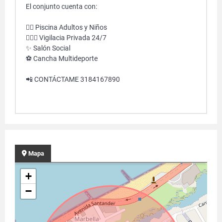
El conjunto cuenta con:
🏊‍♀️ Piscina Adultos y Niños
👮🏻‍♀️ Vigilacia Privada 24/7
✨ Salón Social
⚽️ Cancha Multideporte
📲 CONTÁCTAME 3184167890
Mapa
+
−