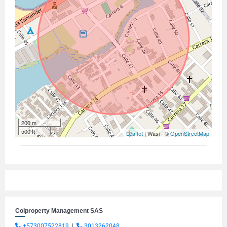
200 m
500 ft
Leaflet
| Wasi - ©
OpenStreetMap
Colproperty Management SAS
+573007522819
|
3013262048