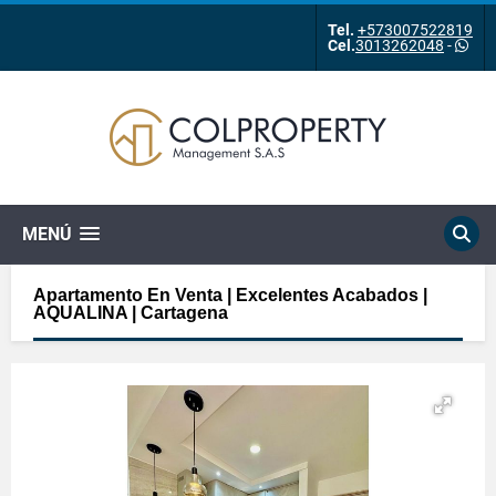
Tel.
+573007522819
Cel.
3013262048
-
MENÚ
Apartamento En Venta | Excelentes Acabados |
AQUALINA | Cartagena