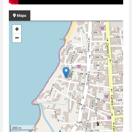
Mapa
+
−
200 m