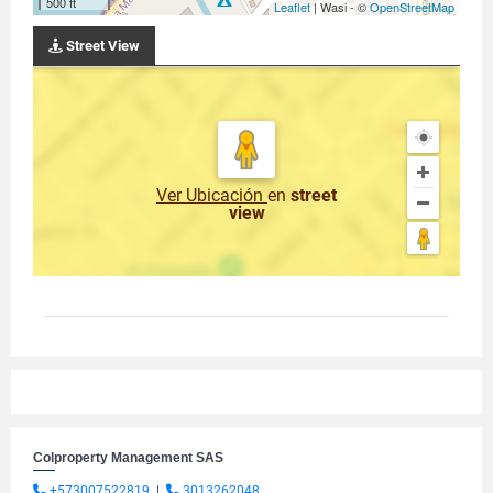
500 ft
Leaflet
| Wasi - ©
OpenStreetMap
Street View
Ver Ubicación
en
street
view
Colproperty Management SAS
+573007522819
|
3013262048