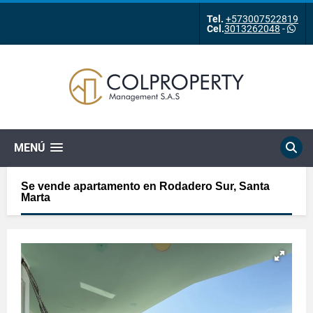
Tel.
+573007522819
Cel.
3013262048
-
MENÚ
Se vende apartamento en Rodadero Sur, Santa
Marta