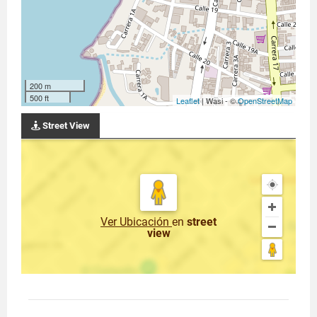
200 m
500 ft
Leaflet
| Wasi - ©
OpenStreetMap
Street View
Ver Ubicación
en
street
view