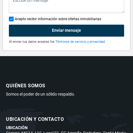
Acepto recibir información sobre ofertas inmobiliarias
Enviar mensaje
Al enviar tus datos aceptas los
Términos de servicio y privacidad
QUIÉNES SOMOS
Somos el poder de un sólido respaldo.
UBICACIÓN Y CONTACTO
UBICACIÓN
Carrera 4#11A-119, Local S1, CC Arrecife, Rodadero, Santa Marta