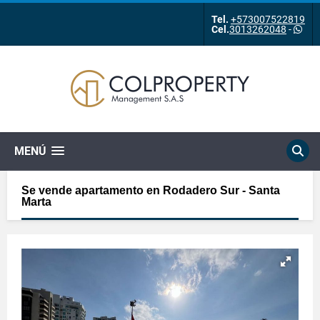
Tel.
+573007522819
Cel.
3013262048
-
MENÚ
Se vende apartamento en Rodadero Sur - Santa
Marta