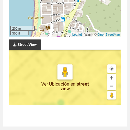
200 m
500 ft
Leaflet
| Wasi - ©
OpenStreetMap
Street View
Ver Ubicación
en
street
view