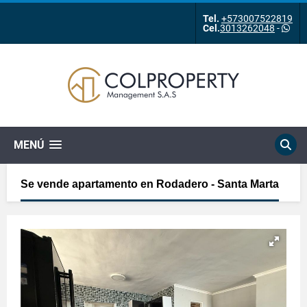
Tel.
+573007522819
Cel.
3013262048
-
MENÚ
Se vende apartamento en Rodadero - Santa Marta