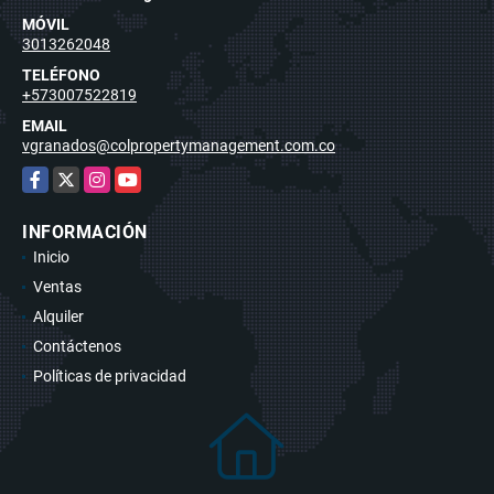
MÓVIL
3013262048
TELÉFONO
+573007522819
EMAIL
vgranados@colpropertymanagement.com.co
Facebook
X
Instagram
YouTube
INFORMACIÓN
Inicio
Ventas
Alquiler
Contáctenos
Políticas de privacidad