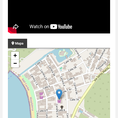
Mapa
+
−