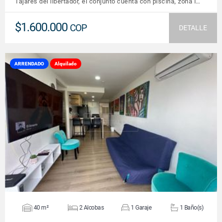
Tajares del libertador, el conjunto cuenta con piscina, zona i…
$1.600.000
COP
DETALLE
ARRENDADO
Alquilado
VER DETALLES
40 m²
2 Alcobas
1 Garaje
1 Baño(s)