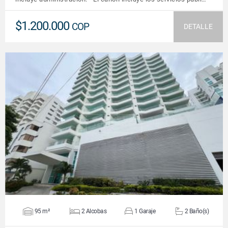
$1.200.000
COP
DETALLE
VER DETALLES
95 m²
2 Alcobas
1 Garaje
2 Baño(s)