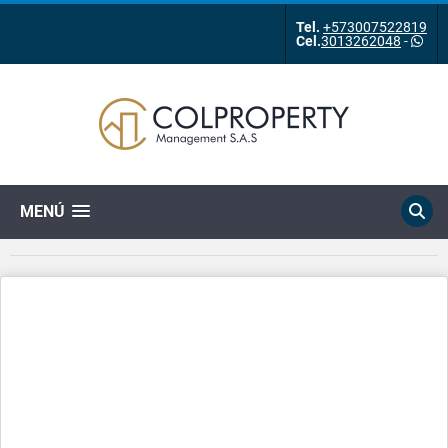
Tel.
+573007522819
Cel.
3013262048
-
MENÚ