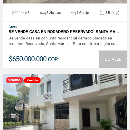
144 m²
3 Alcobas
1 Garaje
3 Baño(s)
Casa
SE VENDE CASA EN RODADERO RESERVADO, SANTA MA…
Se vende casa en conjunto residencial cerrado ubicado en
rodadero Reservado, Santa Marta. Para confirmar algún da…
$650.000.000
COP
DETALLE
VENDIDO
Vendido
VER DETALLES