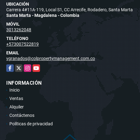
UBICACIÓN
Carrera 4#11A-119, Local S1, CC Arrecife, Rodadero, Santa Marta
Santa Marta - Magdalena - Colombia
MÓVIL
3013262048
TELÉFONO
+573007522819
EMAIL
vgranados@colpropertymanagement.com.co
Facebook
X
Instagram
YouTube
INFORMACIÓN
Inicio
Ventas
Alquiler
Contáctenos
Políticas de privacidad