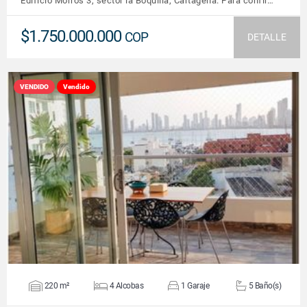
Edificio Morros 3, sector la Boquilla, Cartagena. Para confir…
$1.750.000.000
COP
DETALLE
VENDIDO
Vendido
VER DETALLES
220 m²
4 Alcobas
1 Garaje
5 Baño(s)