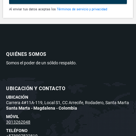
Al enviar tus datos aceptas los
Términos de servicio y privacidad
QUIÉNES SOMOS
Somos el poder de un sólido respaldo.
UBICACIÓN Y CONTACTO
UBICACIÓN
Carrera 4#11A-119, Local S1, CC Arrecife, Rodadero, Santa Marta
Santa Marta - Magdalena - Colombia
MÓVIL
3013262048
TELÉFONO
+573007522819