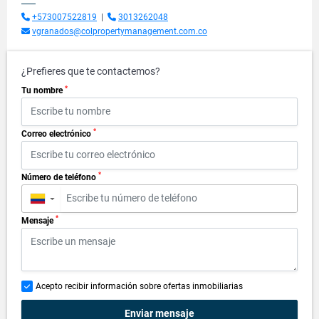
+573007522819
|
3013262048
vgranados@colpropertymanagement.com.co
¿Prefieres que te contactemos?
*
Tu nombre
*
Correo electrónico
*
Número de teléfono
▼
*
Mensaje
Acepto recibir información sobre ofertas inmobiliarias
Enviar mensaje