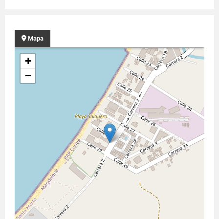
Mapa
+
−