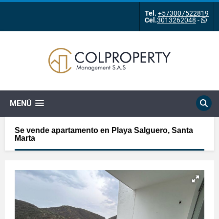
Tel.
+573007522819
Cel.
3013262048
-
MENÚ
Se vende apartamento en Playa Salguero, Santa
Marta