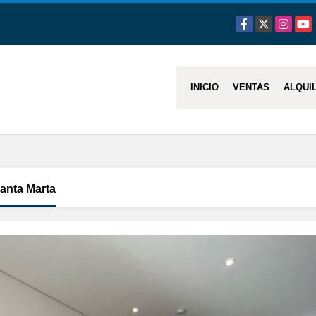
Facebook
X
Instagra
You
INICIO
VENTAS
ALQUI
anta Marta