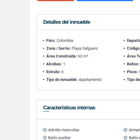
Detalles del inmueble
País:
Colombia
Depart
Zona / barrio:
Playa Salguero
Código
Área Construida:
62 m²
Área T
Alcobas:
1
Baños:
Estrato:
6
Pisos:
Tipo de inmueble:
Apartamento
Tipo de
Características internas
Admite mascotas
Armar
Baño auxiliar
Baño e