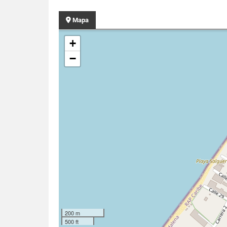
Mapa
+
−
200 m
500 ft