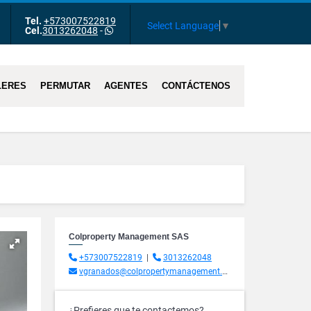
Tel.
+573007522819
m
Tube
Select Language
▼
Cel.
3013262048
-
LERES
PERMUTAR
AGENTES
CONTÁCTENOS
Colproperty Management SAS
+573007522819
|
3013262048
vgranados@colpropertymanagement.com.co
¿Prefieres que te contactemos?