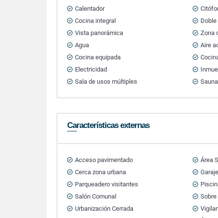
Calentador
Citófo
Cocina integral
Doble
Vista panorámica
Zona d
Agua
Aire 
Cocina equipada
Cocin
Electricidad
Inmue
Sala de usos múltiples
Saun
Características externas
Acceso pavimentado
Área S
Cerca zona urbana
Garaj
Parqueadero visitantes
Pisci
Salón Comunal
Sobre 
Urbanización Cerrada
Vigila