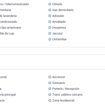
no / Intercomunicador
Clósets
 Ventana
Gas domiciliario
e lavandería
Adosado
acondicionado
Amoblado
a tipo americano
Despensa
ble de Lujo
Jacuzzi
a
Unifamiliar
ocial
Ascensor
e
Gimnasio
na
Portería / Recepción
vía principal
Trans. público cercano
ncia
Zona residencial