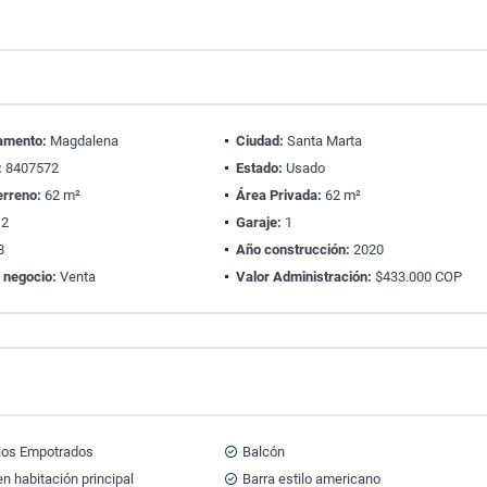
amento:
Magdalena
Ciudad:
Santa Marta
:
8407572
Estado:
Usado
erreno:
62 m²
Área Privada:
62 m²
2
Garaje:
1
8
Año construcción:
2020
 negocio:
Venta
Valor Administración:
$433.000 COP
ios Empotrados
Balcón
n habitación principal
Barra estilo americano