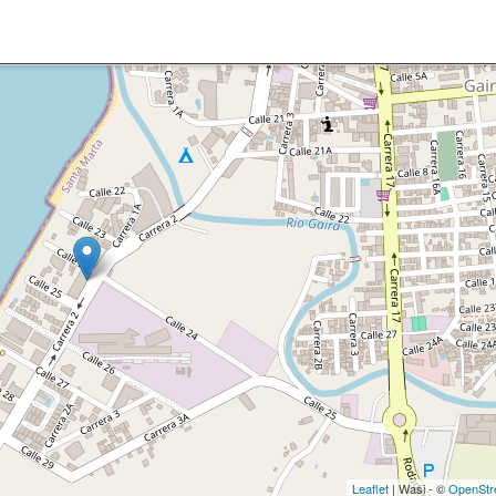
Leaflet
| Wasi - ©
OpenStr