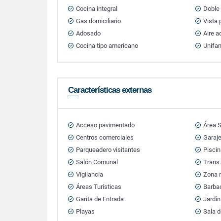
Cocina integral
Doble
Gas domiciliario
Vista
Adosado
Aire 
Cocina tipo americano
Unifam
Características externas
Acceso pavimentado
Área S
Centros comerciales
Garaj
Parqueadero visitantes
Pisci
Salón Comunal
Trans.
Vigilancia
Zona r
Áreas Turísticas
Barbac
Garita de Entrada
Jardín
Playas
Sala d