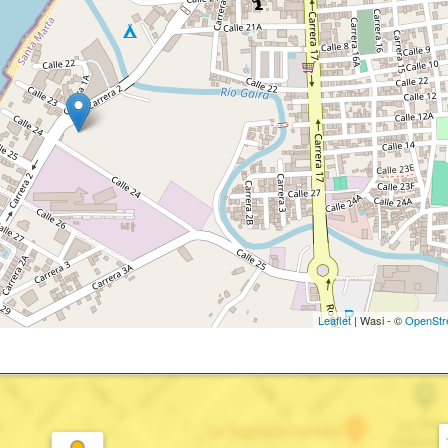
Leaflet
| Wasi - ©
OpenStr