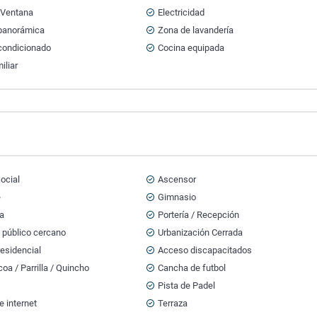
 Ventana
Electricidad
 panorámica
Zona de lavandería
acondicionado
Cocina equipada
iliar
ocial
Ascensor
e
Gimnasio
na
Portería / Recepción
 público cercano
Urbanización Cerrada
esidencial
Acceso discapacitados
oa / Parrilla / Quincho
Cancha de futbol
Pista de Padel
e internet
Terraza