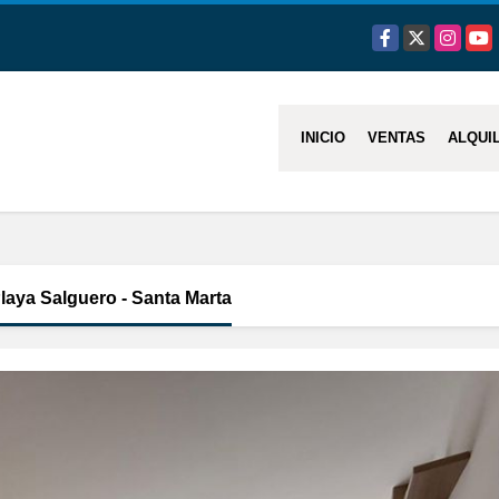
Facebook
X
Instagra
You
INICIO
VENTAS
ALQUI
aya Salguero - Santa Marta