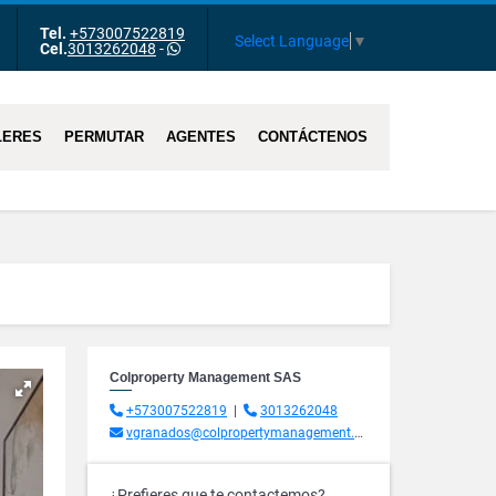
Tel.
+573007522819
m
Tube
Select Language
▼
Cel.
3013262048
-
LERES
PERMUTAR
AGENTES
CONTÁCTENOS
Colproperty Management SAS
+573007522819
|
3013262048
vgranados@colpropertymanagement.com.co
¿Prefieres que te contactemos?