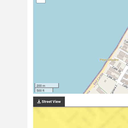
200 m
500 ft
Street View