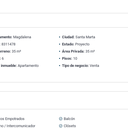
amento:
Magdalena
Ciudad:
Santa Marta
:
8311478
Estado:
Proyecto
erreno:
35 m²
Área Privada:
35 m²
:
6
Pisos:
10
 inmueble:
Apartamento
Tipo de negocio:
Venta
ios Empotrados
Balcón
no / Intercomunicador
Clósets