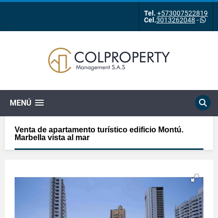
Tel.
+573007522819
Cel.
3013262048
-
MENÚ
Venta de apartamento turístico edificio Montú.
Marbella vista al mar