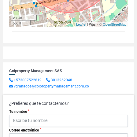
200 m
500 ft
Leaflet
| Wasi - ©
OpenStreetMap
Colproperty Management SAS
+573007522819
|
3013262048
vgranados@colpropertymanagement.com.co
¿Prefieres que te contactemos?
*
Tu nombre
*
Correo electrónico