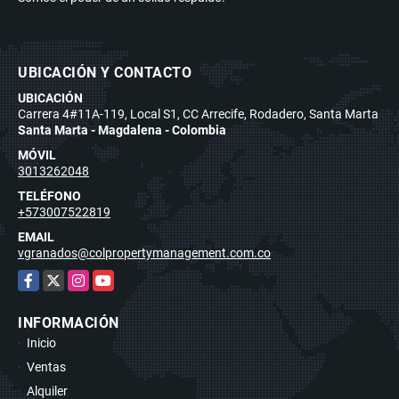
UBICACIÓN Y CONTACTO
UBICACIÓN
Carrera 4#11A-119, Local S1, CC Arrecife, Rodadero, Santa Marta
Santa Marta - Magdalena - Colombia
MÓVIL
3013262048
TELÉFONO
+573007522819
EMAIL
vgranados@colpropertymanagement.com.co
Facebook
X
Instagram
YouTube
INFORMACIÓN
Inicio
Ventas
Alquiler