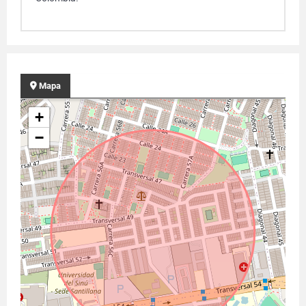
Mapa
+
−