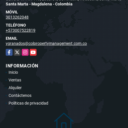
Santa Marta - Magdalena - Colombia
MÓVIL
3013262048
TELÉFONO
+573007522819
EMAIL
vgranados@colpropertymanagement.com.co
Facebook
X
Instagram
YouTube
INFORMACIÓN
Inicio
Ventas
Alquiler
Contáctenos
Políticas de privacidad