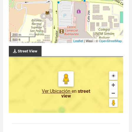
200 m
500 ft
Leaflet
| Wasi - ©
OpenStreetMap
Street View
Ver Ubicación
en
street
view