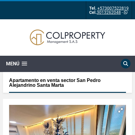
Tel.
+573007522819
Cel.
3013262048
-
MENÚ
Apartamento en venta sector San Pedro
Alejandrino Santa Marta