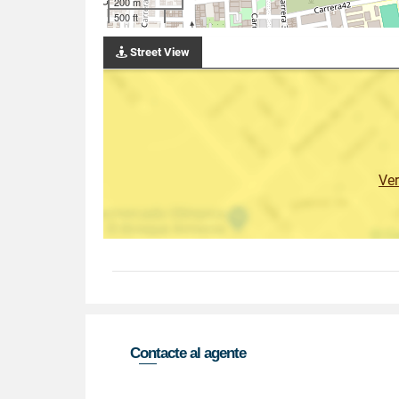
200 m
500 ft
Street View
Ve
Contacte al agente