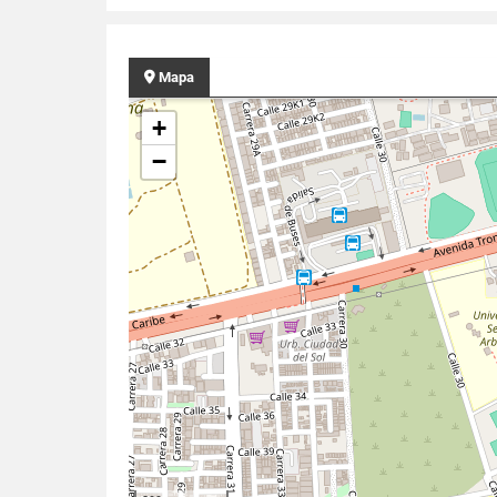
Mapa
+
−