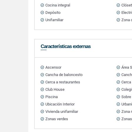
Cocina integral
Clóse
Depósito
Electr
Unifamiliar
Zona d
Características externas
Ascensor
Área S
Cancha de baloncesto
Canch
Cerca a restaurantes
Cerca
Club House
Colegi
Piscina
Sobre 
Ubicación Interior
Urban
Vivienda unifamiliar
Zona r
Zonas verdes
Zonas