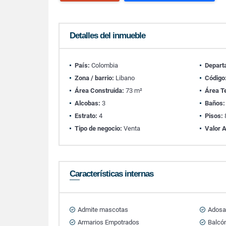
Detalles del inmueble
País:
Colombia
Depart
Zona / barrio:
Libano
Código
Área Construida:
73 m²
Área T
Alcobas:
3
Baños:
Estrato:
4
Pisos:
Tipo de negocio:
Venta
Valor A
Características internas
Admite mascotas
Ados
Armarios Empotrados
Balcó