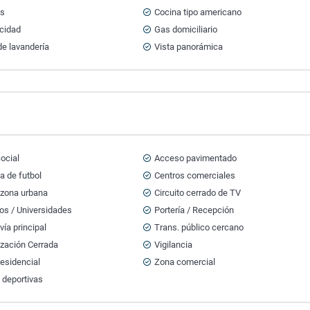
ts
Cocina tipo americano
icidad
Gas domiciliario
e lavandería
Vista panorámica
ocial
Acceso pavimentado
a de futbol
Centros comerciales
 zona urbana
Circuito cerrado de TV
os / Universidades
Portería / Recepción
vía principal
Trans. público cercano
ización Cerrada
Vigilancia
esidencial
Zona comercial
 deportivas