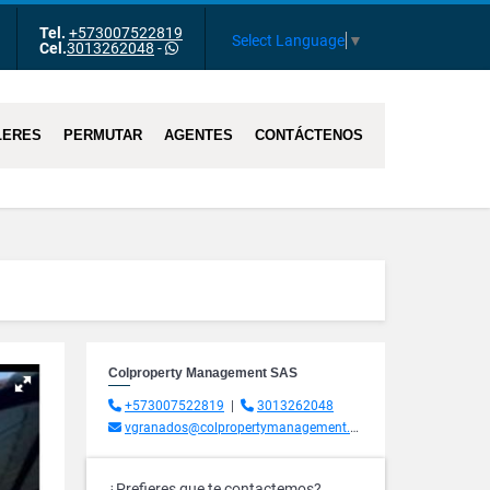
Tel.
+573007522819
m
Tube
Select Language
▼
Cel.
3013262048
-
LERES
PERMUTAR
AGENTES
CONTÁCTENOS
Colproperty Management SAS
+573007522819
|
3013262048
vgranados@colpropertymanagement.com.co
¿Prefieres que te contactemos?