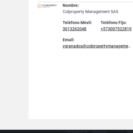
Nombre:
Colproperty Management SAS
Teléfono Móvil:
Teléfono Fijo:
3013262048
+573007522819
Email:
vgranados@colpropertymanagement.com.co