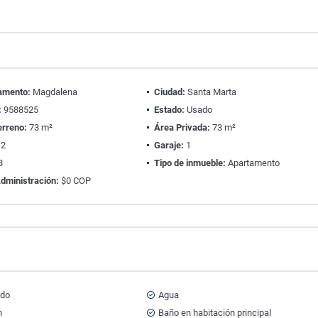
amento:
Magdalena
Ciudad:
Santa Marta
:
9588525
Estado:
Usado
erreno:
73 m²
Área Privada:
73 m²
2
Garaje:
1
8
Tipo de inmueble:
Apartamento
dministración:
$0 COP
ado
Agua
n
Baño en habitación principal