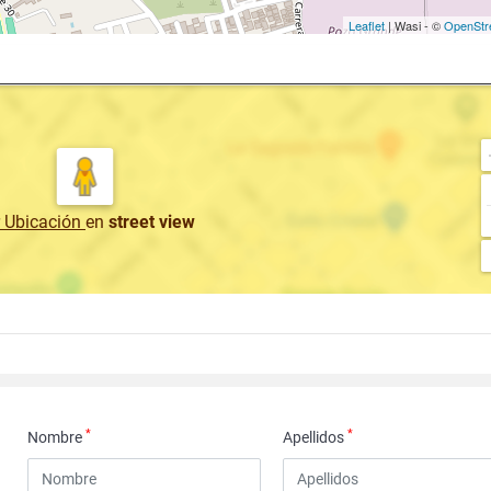
Leaflet
| Wasi - ©
OpenStr
r Ubicación
en
street view
*
*
Nombre
Apellidos