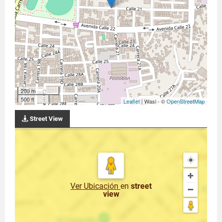
200 m
500 ft
Leaflet
| Wasi - ©
OpenStreetMap
Street View
Ver Ubicación
en
street
view