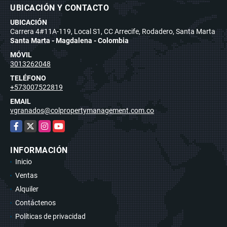
UBICACIÓN Y CONTACTO
UBICACIÓN
Carrera 4#11A-119, Local S1, CC Arrecife, Rodadero, Santa Marta
Santa Marta - Magdalena - Colombia
MÓVIL
3013262048
TELÉFONO
+573007522819
EMAIL
vgranados@colpropertymanagement.com.co
Facebook
X
Instagram
YouTube
INFORMACIÓN
Inicio
Ventas
Alquiler
Contáctenos
Políticas de privacidad