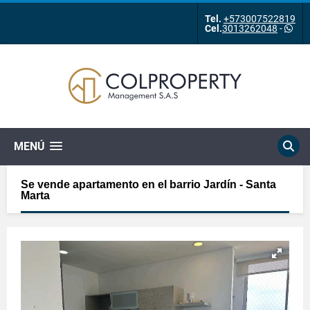
Tel.
+573007522819
Cel.
3013262048
-
MENÚ
Se vende apartamento en el barrio Jardín - Santa
Marta