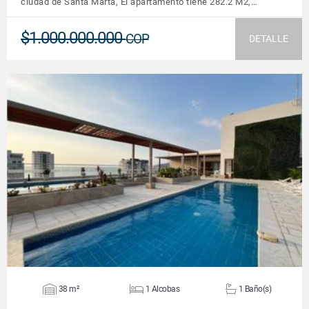
ciudad de Santa Marta, El apartamento tiene 282.2 M2,…
$1.000.000.000
COP
DETALLE
VER DETALLES
38 m²
1 Alcobas
1 Baño(s)