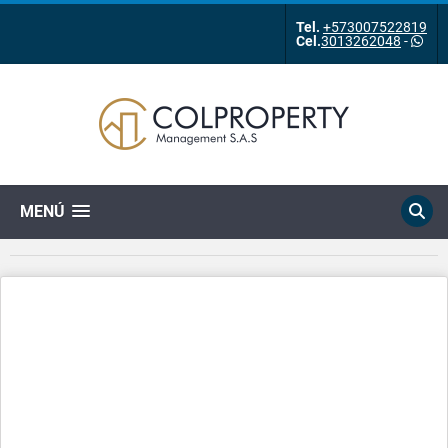
Tel.
+573007522819
Cel.
3013262048
-
MENÚ