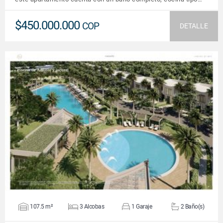
$450.000.000
COP
DETALLE
VER DETALLES
107.5 m²
3 Alcobas
1 Garaje
2 Baño(s)