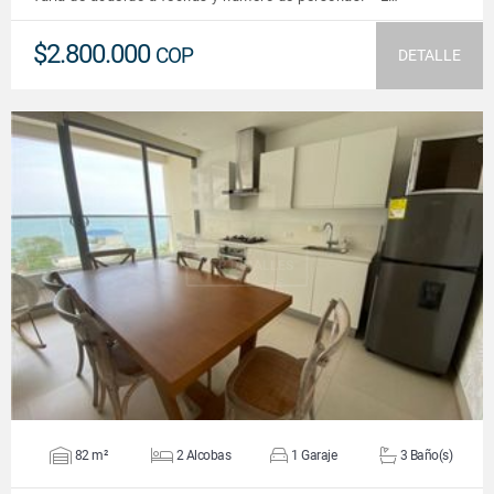
$2.800.000
COP
DETALLE
VER DETALLES
82 m²
2 Alcobas
1 Garaje
3 Baño(s)