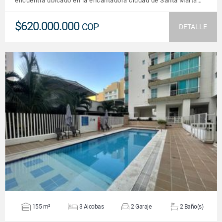
encuentra ubicado en la encantadora ciudad de Santa Marta…
$620.000.000
COP
DETALLE
VER DETALLES
155 m²
3 Alcobas
2 Garaje
2 Baño(s)