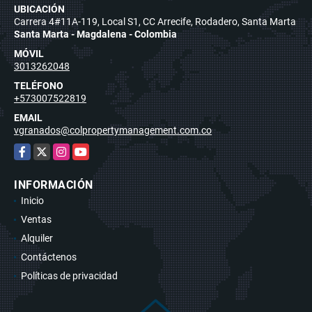
UBICACIÓN
Carrera 4#11A-119, Local S1, CC Arrecife, Rodadero, Santa Marta
Santa Marta - Magdalena - Colombia
MÓVIL
3013262048
TELÉFONO
+573007522819
EMAIL
vgranados@colpropertymanagement.com.co
Facebook
X
Instagram
YouTube
INFORMACIÓN
Inicio
Ventas
Alquiler
Contáctenos
Políticas de privacidad