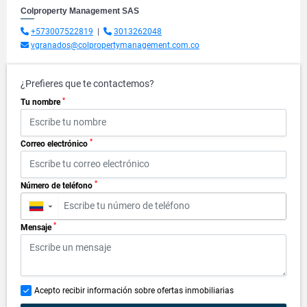
Colproperty Management SAS
+573007522819
|
3013262048
vgranados@colpropertymanagement.com.co
¿Prefieres que te contactemos?
*
Tu nombre
*
Correo electrónico
*
Número de teléfono
▼
*
Mensaje
Acepto recibir información sobre ofertas inmobiliarias