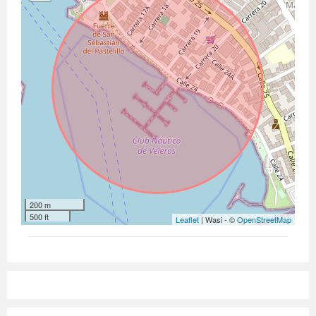
200 m
500 ft
Leaflet
| Wasi - ©
OpenStreetMap