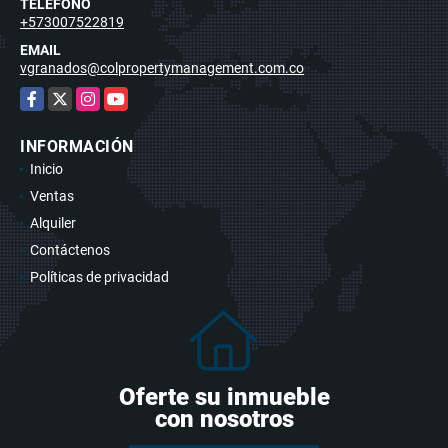
TELÉFONO
+573007522819
EMAIL
vgranados@colpropertymanagement.com.co
Facebook
X
Instagram
YouTube
INFORMACIÓN
Inicio
Ventas
Alquiler
Contáctenos
Políticas de privacidad
Oferte su inmueble
con nosotros