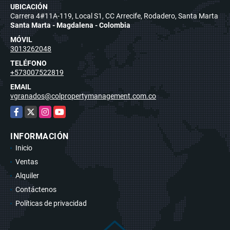
UBICACIÓN
Carrera 4#11A-119, Local S1, CC Arrecife, Rodadero, Santa Marta
Santa Marta - Magdalena - Colombia
MÓVIL
3013262048
TELÉFONO
+573007522819
EMAIL
vgranados@colpropertymanagement.com.co
Facebook
X
Instagram
YouTube
INFORMACIÓN
Inicio
Ventas
Alquiler
Contáctenos
Políticas de privacidad