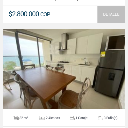
$2.800.000
COP
DETALLE
VER DETALLES
82 m²
2 Alcobas
1 Garaje
3 Baño(s)