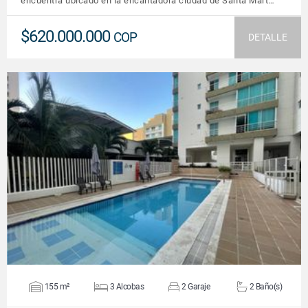
encuentra ubicado en la encantadora ciudad de Santa Mart…
$620.000.000
COP
DETALLE
VER DETALLES
155 m²
3 Alcobas
2 Garaje
2 Baño(s)