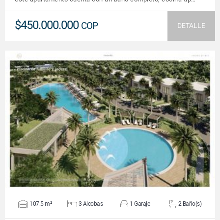
$450.000.000
COP
DETALLE
VER DETALLES
107.5 m²
3 Alcobas
1 Garaje
2 Baño(s)