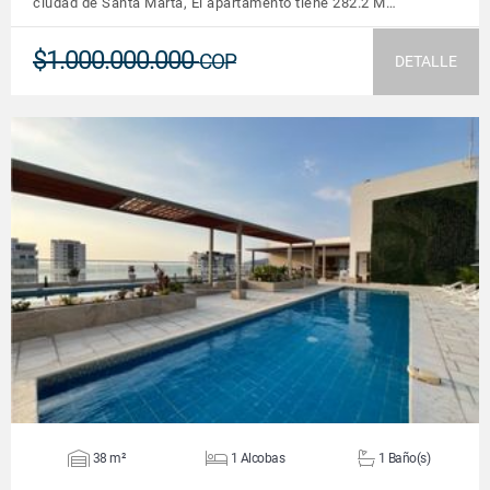
ciudad de Santa Marta, El apartamento tiene 282.2 M…
$1.000.000.000
COP
DETALLE
VER DETALLES
38 m²
1 Alcobas
1 Baño(s)