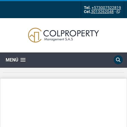
Tel.
+573007522819
Cel.
3013262048
-
MENÚ