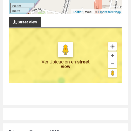
200 m
500 ft
Leaflet
| Wasi - ©
OpenStreetMap
Street View
Ver Ubicación
en
street
view