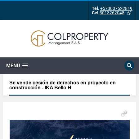
Tel.
+573007522819
Cel.
3013262048
-
MENÚ
Se vende cesión de derechos en proyecto en
construcción - IKA Bello H