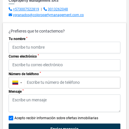
Colproperty Management SAS
+573007522819
|
3013262048
vgranados@colpropertymanagement.com.co
¿Prefieres que te contactemos?
*
Tu nombre
*
Correo electrónico
*
Número de teléfono
▼
*
Mensaje
Acepto recibir información sobre ofertas inmobiliarias