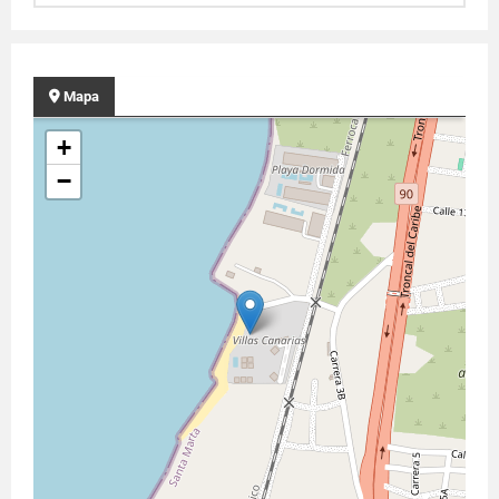
Mapa
+
−