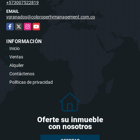
+573007522819
EMAIL
vgranados@colpropertymanagement.com.co
Facebook
X
Instagram
YouTube
INFORMACIÓN
Inicio
Ventas
Alquiler
Contáctenos
Políticas de privacidad
Oferte su inmueble
con nosotros