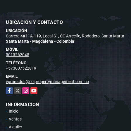
UBICACIÓN Y CONTACTO
UBICACIÓN
Carrera 4#11A-119, Local S1, CC Arrecife, Rodadero, Santa Marta
Santa Marta - Magdalena - Colombia
MÓVIL
3013262048
TELÉFONO
+573007522819
EMAIL
vgranados@colpropertymanagement.com.co
Facebook
X
Instagram
YouTube
INFORMACIÓN
Inicio
Ventas
Alquiler