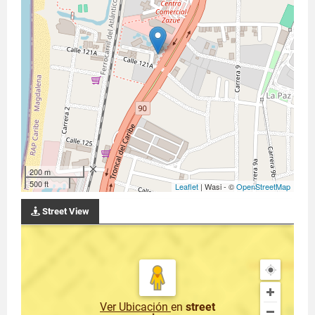
200 m
500 ft
Leaflet
| Wasi - ©
OpenStreetMap
Street View
Ver Ubicación
en
street