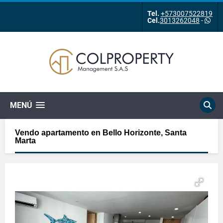
Tel.
+573007522819
Cel.
3013262048
-
MENÚ
Vendo apartamento en Bello Horizonte, Santa
Marta