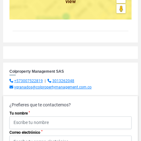
view
Colproperty Management SAS
+573007522819
|
3013262048
vgranados@colpropertymanagement.com.co
¿Prefieres que te contactemos?
*
Tu nombre
*
Correo electrónico