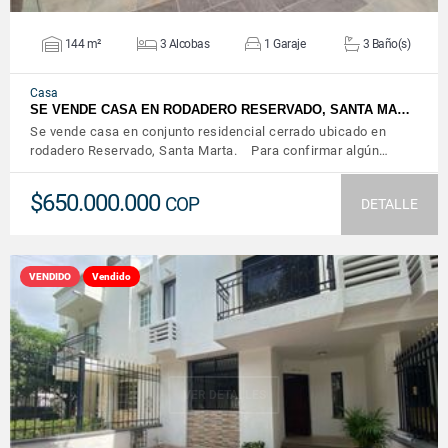
144 m²
3 Alcobas
1 Garaje
3 Baño(s)
Casa
SE VENDE CASA EN RODADERO RESERVADO, SANTA MA…
Se vende casa en conjunto residencial cerrado ubicado en
rodadero Reservado, Santa Marta. Para confirmar algún…
$650.000.000
COP
DETALLE
VENDIDO
Vendido
VER DETALLES