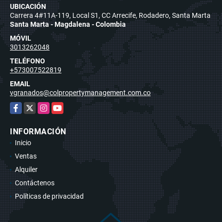
UBICACIÓN
Carrera 4#11A-119, Local S1, CC Arrecife, Rodadero, Santa Marta
Santa Marta - Magdalena - Colombia
MÓVIL
3013262048
TELÉFONO
+573007522819
EMAIL
vgranados@colpropertymanagement.com.co
Facebook
X
Instagram
YouTube
INFORMACIÓN
Inicio
Ventas
Alquiler
Contáctenos
Políticas de privacidad