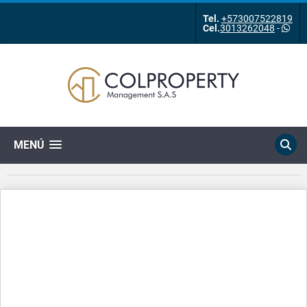
Tel.
+573007522819
Cel.
3013262048
-
MENÚ