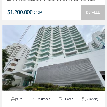
$1.200.000
COP
DETALLE
VER DETALLES
95 m²
2 Alcobas
1 Garaje
2 Baño(s)