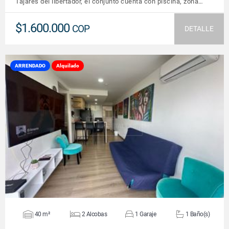
Tajares del libertador, el conjunto cuenta con piscina, zona…
$1.600.000
COP
DETALLE
ARRENDADO
Alquilado
VER DETALLES
40 m²
2 Alcobas
1 Garaje
1 Baño(s)