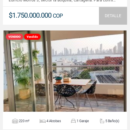
Edificio Morros 3, sector la Boquilla, Cartagena. Para confir…
$1.750.000.000
COP
DETALLE
VENDIDO
Vendido
VER DETALLES
220 m²
4 Alcobas
1 Garaje
5 Baño(s)