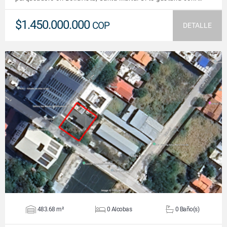
$1.450.000.000
COP
DETALLE
VER DETALLES
483.68 m²
0 Alcobas
0 Baño(s)