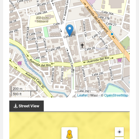
200 m
500 ft
Leaflet
| Wasi - ©
OpenStreetMap
Street View