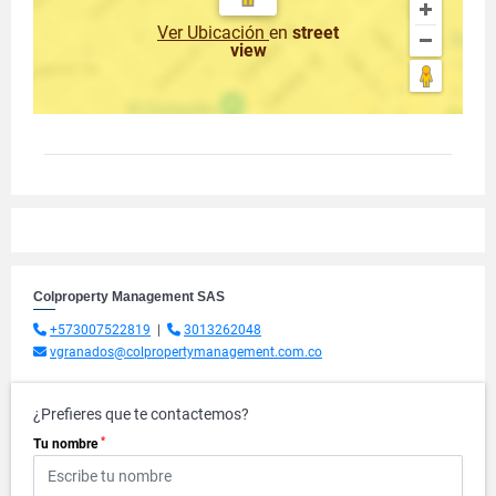
Ver Ubicación
en
street
view
Colproperty Management SAS
+573007522819
|
3013262048
vgranados@colpropertymanagement.com.co
¿Prefieres que te contactemos?
*
Tu nombre