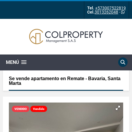
Tel.
+573007522819
Cel.
3013262048
-
MENÚ
Se vende apartamento en Remate - Bavaria, Santa
Marta
VENDIDO
Vendido