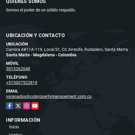
QUIÉNES SOMOS
Somos el poder de un sólido respaldo.
UBICACIÓN Y CONTACTO
UBICACIÓN
Carrera 4#11A-119, Local S1, CC Arrecife, Rodadero, Santa Marta
Santa Marta - Magdalena - Colombia
MÓVIL
3013262048
TELÉFONO
+573007522819
EMAIL
vgranados@colpropertymanagement.com.co
Facebook
X
Instagram
YouTube
INFORMACIÓN
Inicio
Ventas