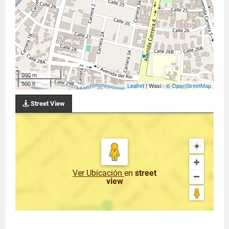
200 m
500 ft
Leaflet
| Wasi - ©
OpenStreetMap
Street View
Ver Ubicación
en
street
view