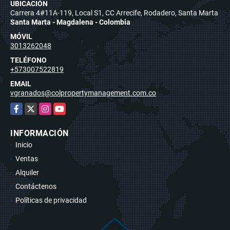
UBICACIÓN
Carrera 4#11A-119, Local S1, CC Arrecife, Rodadero, Santa Marta
Santa Marta - Magdalena - Colombia
MÓVIL
3013262048
TELÉFONO
+573007522819
EMAIL
vgranados@colpropertymanagement.com.co
Facebook
X
Instagram
YouTube
INFORMACIÓN
Inicio
Ventas
Alquiler
Contáctenos
Políticas de privacidad