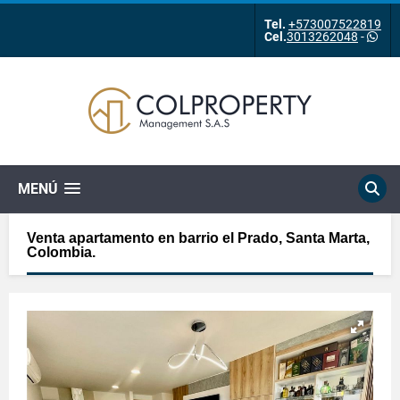
Tel.
+573007522819
Cel.
3013262048
-
MENÚ
Venta apartamento en barrio el Prado, Santa Marta,
Colombia.