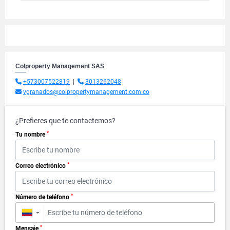
Colproperty Management SAS
+573007522819
|
3013262048
vgranados@colpropertymanagement.com.co
¿Prefieres que te contactemos?
*
Tu nombre
*
Correo electrónico
*
Número de teléfono
▼
*
Mensaje