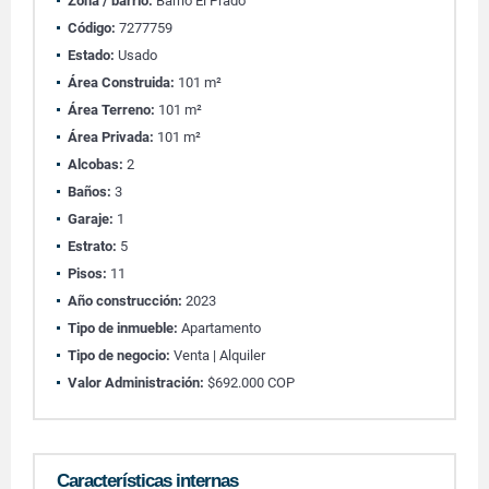
Zona / barrio:
Barrio El Prado
Código:
7277759
Estado:
Usado
Área Construida:
101 m²
Área Terreno:
101 m²
Área Privada:
101 m²
Alcobas:
2
Baños:
3
Garaje:
1
Estrato:
5
Pisos:
11
Año construcción:
2023
Tipo de inmueble:
Apartamento
Tipo de negocio:
Venta | Alquiler
Valor Administración:
$692.000 COP
Características internas