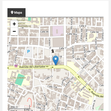
Mapa
+
−
200 m