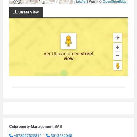
500 ft
Leaflet
| Wasi - ©
OpenStreetMap
Street View
Ver Ubicación
en
street
view
Colproperty Management SAS
+573007522819
|
3013262048