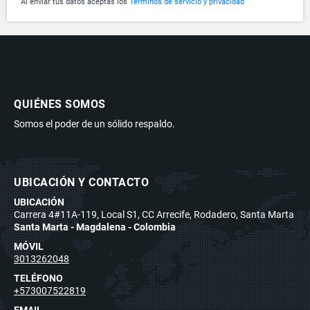
Al enviar tus datos aceptas los
Términos de servicio y privacidad
QUIÉNES SOMOS
Somos el poder de un sólido respaldo.
UBICACIÓN Y CONTACTO
UBICACIÓN
Carrera 4#11A-119, Local S1, CC Arrecife, Rodadero, Santa Marta
Santa Marta - Magdalena - Colombia
MÓVIL
3013262048
TELÉFONO
+573007522819
EMAIL