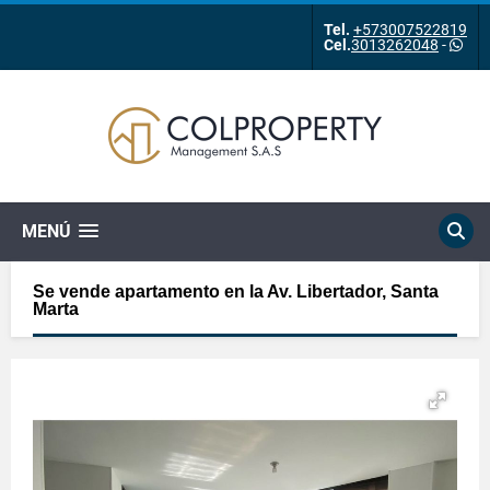
Tel.
+573007522819
Cel.
3013262048
-
MENÚ
Se vende apartamento en la Av. Libertador, Santa
Marta