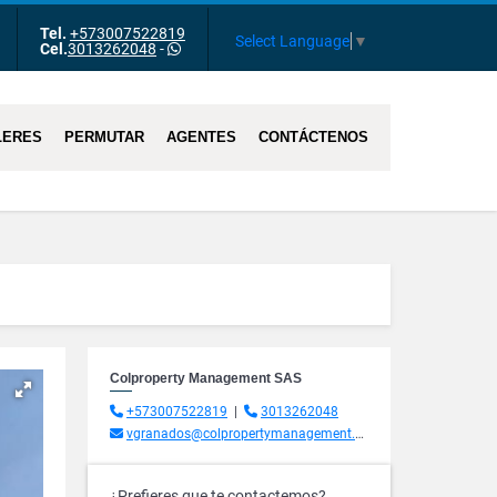
Tel.
+573007522819
m
Tube
Select Language
▼
Cel.
3013262048
-
LERES
PERMUTAR
AGENTES
CONTÁCTENOS
Colproperty Management SAS
+573007522819
|
3013262048
vgranados@colpropertymanagement.com.co
¿Prefieres que te contactemos?