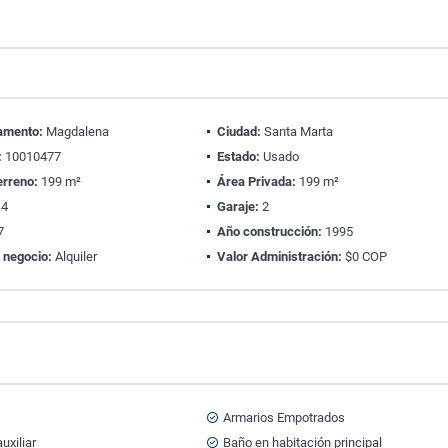
amento:
Magdalena
Ciudad:
Santa Marta
:
10010477
Estado:
Usado
erreno:
199 m²
Área Privada:
199 m²
4
Garaje:
2
7
Año construcción:
1995
 negocio:
Alquiler
Valor Administración:
$0 COP
Armarios Empotrados
uxiliar
Baño en habitación principal