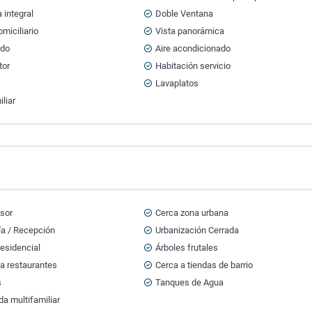
 integral
Doble Ventana
miciliario
Vista panorámica
ado
Aire acondicionado
tor
Habitación servicio
Lavaplatos
iliar
sor
Cerca zona urbana
ía / Recepción
Urbanización Cerrada
esidencial
Árboles frutales
a restaurantes
Cerca a tiendas de barrio
s
Tanques de Agua
da multifamiliar