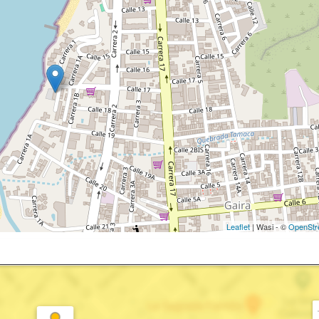
Leaflet
| Wasi - ©
OpenStr