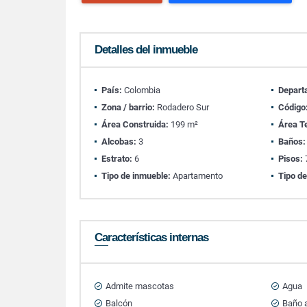
Detalles del inmueble
País:
Colombia
Depart
Zona / barrio:
Rodadero Sur
Código
Área Construida:
199 m²
Área T
Alcobas:
3
Baños:
Estrato:
6
Pisos:
Tipo de inmueble:
Apartamento
Tipo de
Características internas
Admite mascotas
Agua
Balcón
Baño a