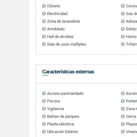
Clósets
Cocina
Electricidad
Gas do
Zona de lavandería
Ados
Amoblado
Extrac
Hall de alcobas
Horno
Sala de usos múltiples
Trifam
Características externas
Acceso pavimentado
Ascen
Piscina
Porter
Vigilancia
Zona r
Bahias de parqueo
Cerca 
Planta eléctrica
Playa
Ubicación Exterior
Vivien