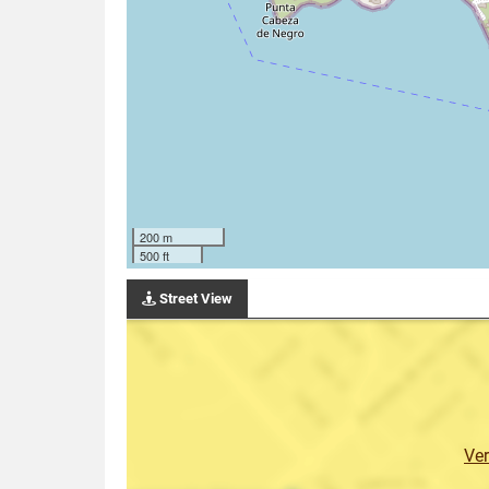
200 m
500 ft
Street View
Ve