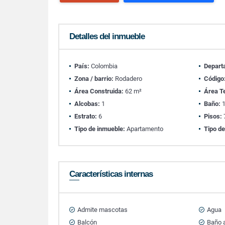
Detalles del inmueble
País:
Colombia
Depart
Zona / barrio:
Rodadero
Código
Área Construida:
62 m²
Área T
Alcobas:
1
Baño:
Estrato:
6
Pisos:
Tipo de inmueble:
Apartamento
Tipo de
Características internas
Admite mascotas
Agua
Balcón
Baño a