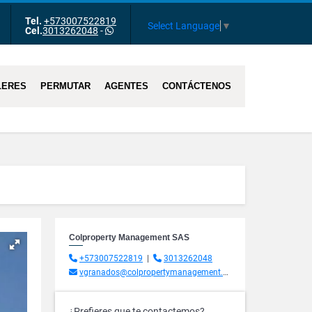
Tel.
+573007522819
m
Tube
Select Language
▼
Cel.
3013262048
-
LERES
PERMUTAR
AGENTES
CONTÁCTENOS
Colproperty Management SAS
+573007522819
|
3013262048
vgranados@colpropertymanagement.com.co
¿Prefieres que te contactemos?