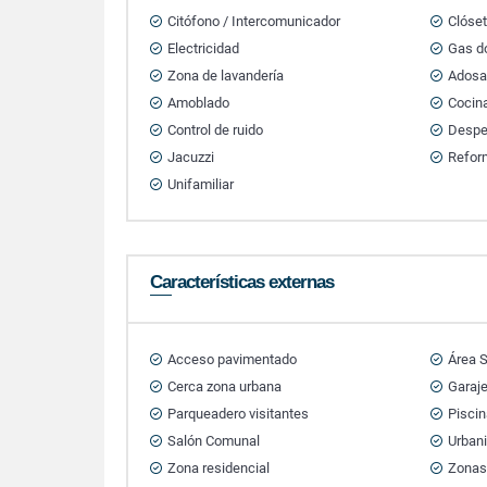
Citófono / Intercomunicador
Clóse
Electricidad
Gas do
Zona de lavandería
Ados
Amoblado
Cocin
Control de ruido
Desp
Jacuzzi
Refor
Unifamiliar
Características externas
Acceso pavimentado
Área S
Cerca zona urbana
Garaj
Parqueadero visitantes
Pisci
Salón Comunal
Urban
Zona residencial
Zonas