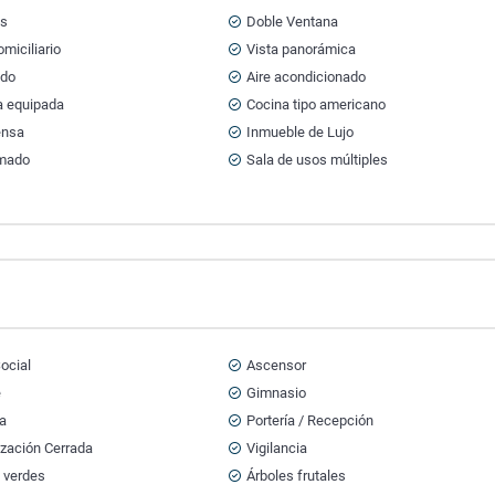
ts
Doble Ventana
miciliario
Vista panorámica
ado
Aire acondicionado
a equipada
Cocina tipo americano
ensa
Inmueble de Lujo
mado
Sala de usos múltiples
ocial
Ascensor
e
Gimnasio
na
Portería / Recepción
ización Cerrada
Vigilancia
 verdes
Árboles frutales