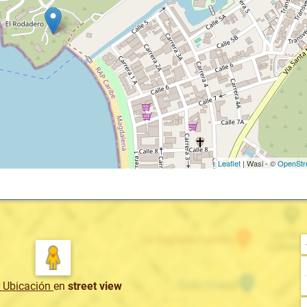
Leaflet
| Wasi - ©
OpenStr
r Ubicación
en
street view