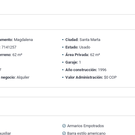
amento:
Magdalena
Ciudad:
Santa Marta
:
7141257
Estado:
Usado
erreno:
62 m²
Área Privada:
62 m²
1
Garaje:
1
7
Año construcción:
1996
 negocio:
Alquiler
Valor Administración:
$0 COP
Armarios Empotrados
uxiliar
Barra estilo americano