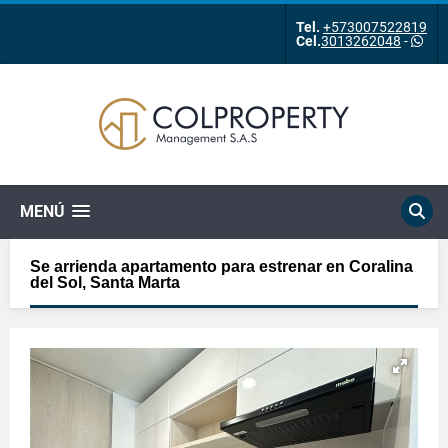
Tel.
+573007522819
Cel.
3013262048
-
MENÚ
Se arrienda apartamento para estrenar en Coralina
del Sol, Santa Marta