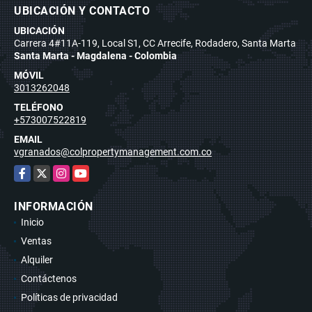
UBICACIÓN Y CONTACTO
UBICACIÓN
Carrera 4#11A-119, Local S1, CC Arrecife, Rodadero, Santa Marta
Santa Marta - Magdalena - Colombia
MÓVIL
3013262048
TELÉFONO
+573007522819
EMAIL
vgranados@colpropertymanagement.com.co
Facebook
X
Instagram
YouTube
INFORMACIÓN
Inicio
Ventas
Alquiler
Contáctenos
Políticas de privacidad