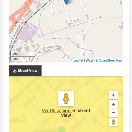
200 m
500 ft
Leaflet
| Wasi - ©
OpenStreetMap
Street View
Ver Ubicación
en
street
view