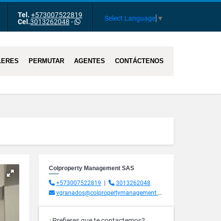
Tel.
+573007522819
m
Tube
Select Language
▼
Cel.
3013262048
-
LERES
PERMUTAR
AGENTES
CONTÁCTENOS
Colproperty Management SAS
+573007522819
|
3013262048
vgranados@colpropertymanagement.com.co
¿Prefieres que te contactemos?