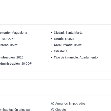
amento:
Magdalena
Ciudad:
Santa Marta
:
10022752
Estado:
Nuevo
erreno:
35 m²
Área Privada:
35 m²
1
Estrato:
4
nstrucción:
2026
Tipo de inmueble:
Apartamento
dministración:
$0 COP
Armarios Empotrados
n habitación principal
Clósets