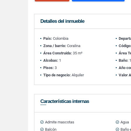
Detalles del inmueble
País:
Colombia
Depart
Zona / barrio:
Coralina
Código
Área Construida:
35 m²
Área T
Alcobas:
1
Baño:
Pisos:
3
Año co
Tipo de negocio:
Alquiler
Valor A
Características internas
Admite mascotas
Agua
Balcón
Baño e