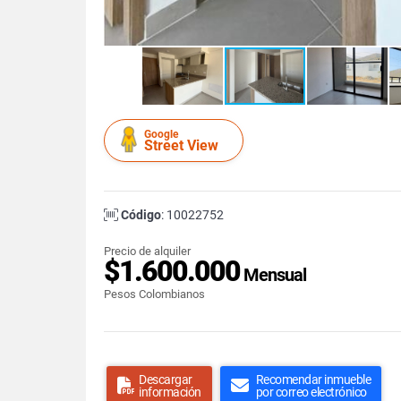
Google
Street View
Código
: 10022752
Precio de alquiler
$1.600.000
Mensual
Pesos Colombianos
Descargar
Recomendar inmueble
información
por correo electrónico