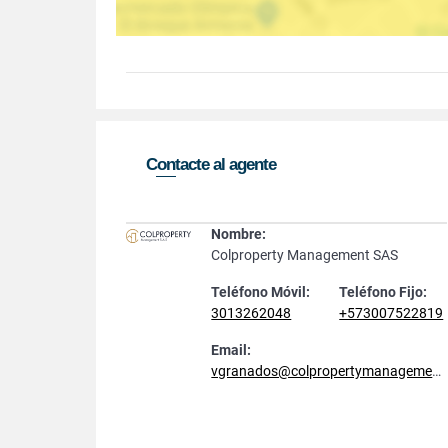
Contacte al agente
Nombre:
Colproperty Management SAS
Teléfono Móvil:
Teléfono Fijo:
3013262048
+573007522819
Email:
vgranados@colpropertymanagement.com.co