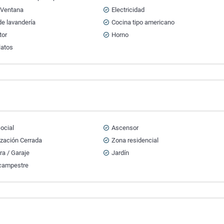
 Ventana
Electricidad
e lavandería
Cocina tipo americano
tor
Horno
latos
ocial
Ascensor
ización Cerrada
Zona residencial
a / Garaje
Jardín
campestre