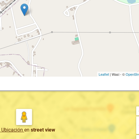
Leaflet
| Wasi - ©
OpenStr
r Ubicación
en
street view