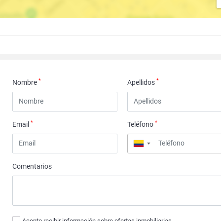
*
*
Nombre
Apellidos
*
*
Email
Teléfono
▼
Comentarios
Acepto recibir información sobre ofertas inmobiliarias