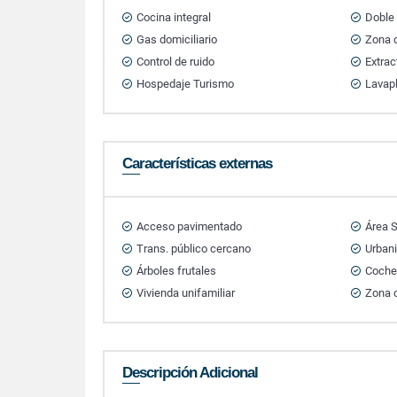
Cocina integral
Doble
Gas domiciliario
Zona d
Control de ruido
Extrac
Hospedaje Turismo
Lavap
Características externas
Acceso pavimentado
Área S
Trans. público cercano
Urban
Árboles frutales
Cocher
Vivienda unifamiliar
Zona 
Descripción Adicional