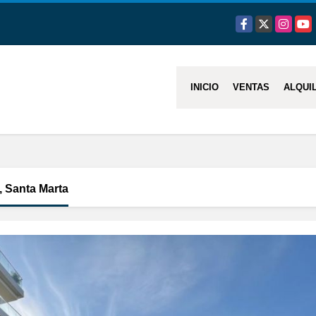
Facebook
X
Instagra
You
INICIO
VENTAS
ALQUI
, Santa Marta