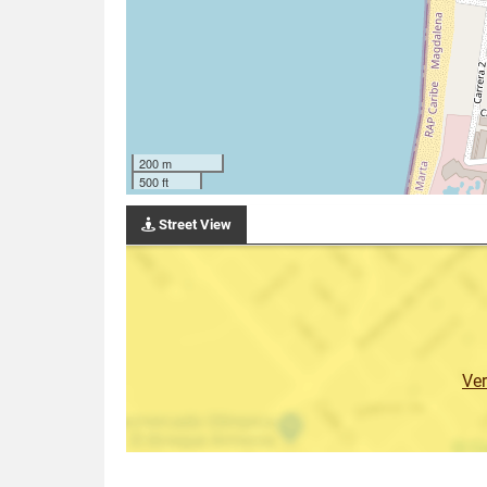
200 m
500 ft
Street View
Ve