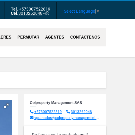
Tel.
+573007522819
m
Tube
Select Language
▼
Cel.
3013262048
-
LERES
PERMUTAR
AGENTES
CONTÁCTENOS
Colproperty Management SAS
+573007522819
|
3013262048
vgranados@colpropertymanagement.com.co
¿Prefieres que te contactemos?