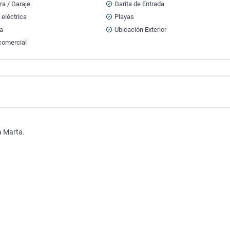
a / Garaje
Garita de Entrada
 eléctrica
Playas
za
Ubicación Exterior
comercial
a Marta.