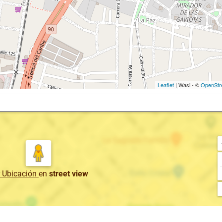
Leaflet
| Wasi - ©
OpenStr
r Ubicación
en
street view