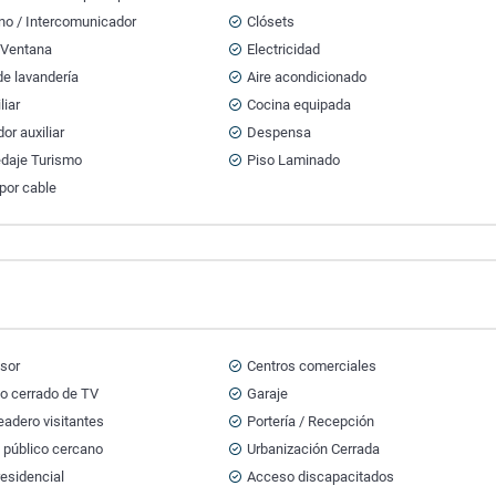
no / Intercomunicador
Clósets
 Ventana
Electricidad
e lavandería
Aire acondicionado
liar
Cocina equipada
r auxiliar
Despensa
daje Turismo
Piso Laminado
por cable
sor
Centros comerciales
to cerrado de TV
Garaje
adero visitantes
Portería / Recepción
 público cercano
Urbanización Cerrada
esidencial
Acceso discapacitados