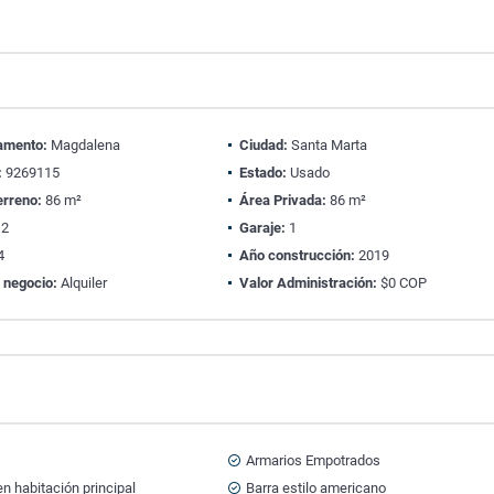
amento:
Magdalena
Ciudad:
Santa Marta
:
9269115
Estado:
Usado
erreno:
86 m²
Área Privada:
86 m²
2
Garaje:
1
4
Año construcción:
2019
 negocio:
Alquiler
Valor Administración:
$0 COP
Armarios Empotrados
n habitación principal
Barra estilo americano