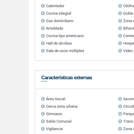
Calentador
Citófo
Cocina integral
Doble
Gas domiciliario
Zona d
Amoblado
Bifami
Cocina tipo americano
Comedo
Hall de alcobas
Hospe
Sala de usos múltiples
Video 
Características externas
Área Social
Ascen
Cerca zona urbana
Circui
Gimnasio
Parque
Salón Comunal
Trans.
Vigilancia
Zona r