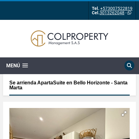
Tel.
+573007522819
Cel.
3013262048
-
MENÚ
Se arrienda ApartaSuite en Bello Horizonte - Santa
Marta