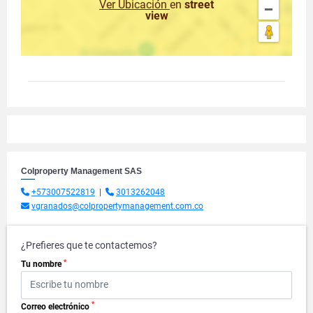
Ver Ubicación
en
street
view
Colproperty Management SAS
+573007522819
|
3013262048
vgranados@colpropertymanagement.com.co
¿Prefieres que te contactemos?
*
Tu nombre
*
Correo electrónico