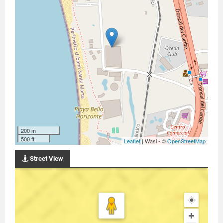
200 m
500 ft
Leaflet
| Wasi - ©
OpenStreetMap
Street View