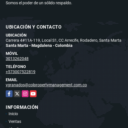
Somos el poder de un sólido respaldo.
UBICACIÓN Y CONTACTO
UBICACIÓN
Carrera 4#11A-119, Local S1, CC Arrecife, Rodadero, Santa Marta
Santa Marta - Magdalena - Colombia
MÓVIL
3013262048
TELÉFONO
+573007522819
EMAIL
vgranados@colpropertymanagement.com.co
Facebook
X
Instagram
YouTube
INFORMACIÓN
Inicio
Ventas